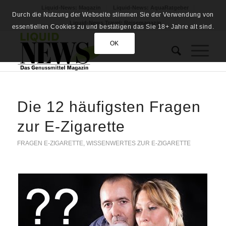
Liquid-News: Magazin
Liquid-News: AquaRatgeber
Durch die Nutzung der Webseite stimmen Sie der Verwendung von
Liquid-News Travel: Reisemagazin
essentiellen Cookies zu und bestätigen das Sie 18+ Jahre alt sind.
OK
Die 12 häufigsten Fragen
zur E-Zigarette
FRAGEN E-ZIGARETTE
,
WISSENWERTES ZUR E-ZIGARETTE