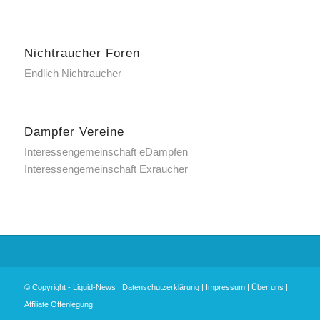
Nichtraucher Foren
Endlich Nichtraucher
Dampfer Vereine
Interessengemeinschaft eDampfen
Interessengemeinschaft Exraucher
© Copyright -
Liquid-News
|
Datenschutzerklärung
|
Impressum
|
Über uns
|
Affiliate Offenlegung