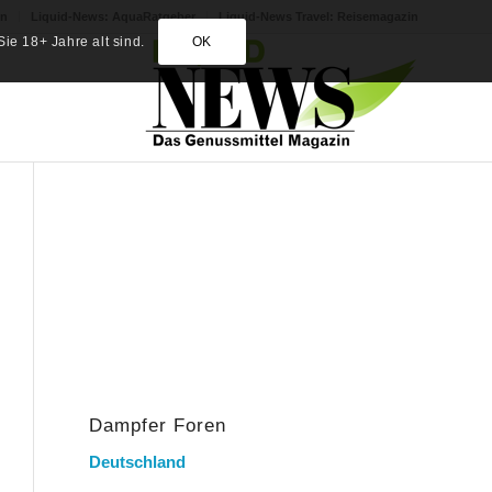
in
Liquid-News: AquaRatgeber
Liquid-News Travel: Reisemagazin
ie 18+ Jahre alt sind.
OK
Dampfer Foren
Deutschland