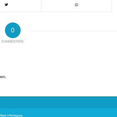
0
KOMMENTARE
ben.
filiate Offenlegung