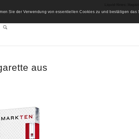
Liquid-News: Magaz
men Sie der Verwendung von essentiellen Cookies zu und bestätigen das S
garette aus