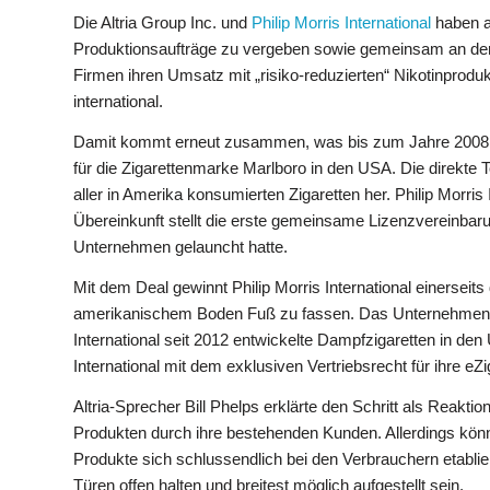
Die Altria Group Inc. und
Philip Morris International
haben a
Produktionsaufträge zu vergeben sowie gemeinsam an der j
Firmen ihren Umsatz mit „risiko-reduzierten“ Nikotinprodu
international.
Damit kommt erneut zusammen, was bis zum Jahre 2008 eine
für die Zigarettenmarke Marlboro in den USA. Die direkte T
aller in Amerika konsumierten Zigaretten her. Philip Morris
Übereinkunft stellt die erste gemeinsame Lizenzvereinbarung 
Unternehmen gelauncht hatte.
Mit dem Deal gewinnt Philip Morris International einerseit
amerikanischem Boden Fuß zu fassen. Das Unternehmen ertei
International seit 2012 entwickelte Dampfzigaretten in den 
International mit dem exklusiven Vertriebsrecht für ihre e
Altria-Sprecher Bill Phelps erklärte den Schritt als Reak
Produkten durch ihre bestehenden Kunden. Allerdings kön
Produkte sich schlussendlich bei den Verbrauchern etabl
Türen offen halten und breitest möglich aufgestellt sein.