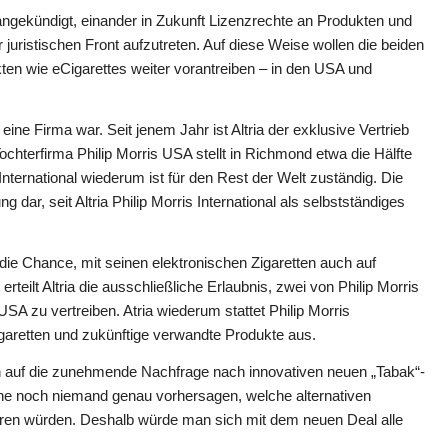
ngekündigt, einander in Zukunft Lizenzrechte an Produkten und
uristischen Front aufzutreten. Auf diese Weise wollen die beiden
kten wie eCigarettes weiter vorantreiben – in den USA und
 Firma war. Seit jenem Jahr ist Altria der exklusive Vertrieb
ochterfirma Philip Morris USA stellt in Richmond etwa die Hälfte
 International wiederum ist für den Rest der Welt zuständig. Die
dar, seit Altria Philip Morris International als selbstständiges
s die Chance, mit seinen elektronischen Zigaretten auch auf
lt Altria die ausschließliche Erlaubnis, zwei von Philip Morris
USA zu vertreiben. Atria wiederum stattet Philip Morris
Zigaretten und zukünftige verwandte Produkte aus.
tion auf die zunehmende Nachfrage nach innovativen neuen „Tabak“-
ne noch niemand genau vorhersagen, welche alternativen
ieren würden. Deshalb würde man sich mit dem neuen Deal alle