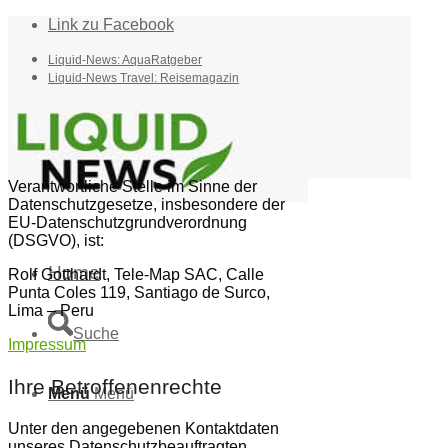
Link zu Facebook
Liquid-News: AquaRatgeber
Liquid-News Travel: Reisemagazin
Verantwortliche Stelle im Sinne der
Datenschutzgesetze, insbesondere der
EU-Datenschutzgrundverordnung
(DSGVO), ist:
Home
Rolf Gotthardt, Tele-Map SAC, Calle
Punta Coles 119, Santiago de Surco,
Lima – Peru
Suche
Impressum
Ihre Betroffenenrechte
Menü
Menü
Unter den angegebenen Kontaktdaten
unseres Datenschutzbeauftragten