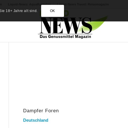
in
Liquid-News: AquaRatgeber
Liquid-News Travel: Reisemagazin
ie 18+ Jahre alt sind.
OK
Dampfer Foren
Deutschland