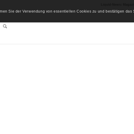
Liquid-News: Magaz
men Sie der Verwendung von essentiellen Cookies zu und bestätigen das S