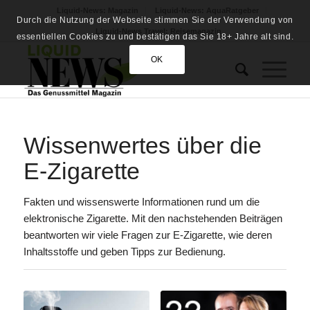
Liquid-News: Magazin
Liquid-News: AquaRatgeber
Durch die Nutzung der Webseite stimmen Sie der Verwendung von
Liquid-News Travel: Reisemagazin
essentiellen Cookies zu und bestätigen das Sie 18+ Jahre alt sind.
OK
Wissenwertes über die
E-Zigarette
Fakten und wissenswerte Informationen rund um die
elektronische Zigarette. Mit den nachstehenden Beiträgen
beantworten wir viele Fragen zur E-Zigarette, wie deren
Inhaltsstoffe und geben Tipps zur Bedienung.