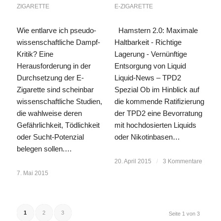
ZIGARETTE
E-ZIGARETTE
Wie entlarve ich pseudo-
Hamstern 2.0: Maximale
wissenschaftliche Dampf-
Haltbarkeit - Richtige
Kritik? Eine
Lagerung - Vernünftige
Herausforderung in der
Entsorgung von Liquid
Durchsetzung der E-
Liquid-News – TPD2
Zigarette sind scheinbar
Spezial Ob im Hinblick auf
wissenschaftliche Studien,
die kommende Ratifizierung
die wahlweise deren
der TPD2 eine Bevorratung
Gefährlichkeit, Tödlichkeit
mit hochdosierten Liquids
oder Sucht-Potenzial
oder Nikotinbasen…
belegen sollen.…
20. April 2015
/
3 Kommentare
7. Mai 2015
1
2
3
Seite 1 von 3