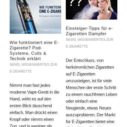
Einsteiger-Tipps für e-
Zigaretten Dampfer
NEWS
,
WISSENWERTES ZUR
Wie funktioniert eine E-
E-ZIGARETTE
Zigarette? Pod-
Systeme, Coils &
Technik erklärt
Der Entschluss, von
NEWS
,
WISSENWERTES ZUR
herkömmlichen Zigaretten
E-ZIGARETTE
auf E-Zigaretten
umzusteigen, ist für viele
Nimmt man fast jedes
Menschen der erste Schritt
moderne Vape-Gerät in die
zu einem rauchfreien Leben
Hand, wirkt es auf den
oder einfach eine
ersten Blick täuschend
Neugierde, etwas Neues
einfach. Man drückt einen
auszuprobieren. Der Markt
Knopf oder nimmt einen
für E-Zigaretten bietet eine
Zug, und in weniger als