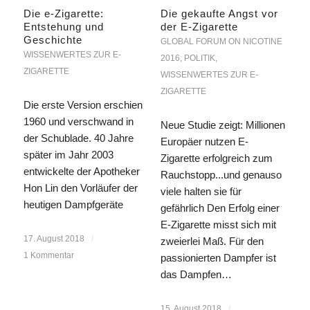
Die e-Zigarette:
Die gekaufte Angst vor
Entstehung und
der E-Zigarette
Geschichte
GLOBAL FORUM ON NICOTINE
WISSENWERTES ZUR E-
2016
,
POLITIK
,
ZIGARETTE
WISSENWERTES ZUR E-
ZIGARETTE
Die erste Version erschien
1960 und verschwand in
Neue Studie zeigt: Millionen
der Schublade. 40 Jahre
Europäer nutzen E-
später im Jahr 2003
Zigarette erfolgreich zum
entwickelte der Apotheker
Rauchstopp...und genauso
Hon Lin den Vorläufer der
viele halten sie für
heutigen Dampfgeräte
gefährlich Den Erfolg einer
E-Zigarette misst sich mit
17. August 2018
/
zweierlei Maß. Für den
1 Kommentar
passionierten Dampfer ist
das Dampfen…
15. August 2018
/