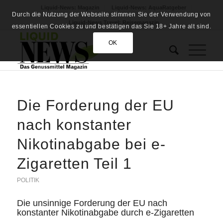
Liquid-News: Magazin
Liquid-News: AquaRatgeber
Durch die Nutzung der Webseite stimmen Sie der Verwendung von
Liquid-News Travel: Reisemagazin
essentiellen Cookies zu und bestätigen das Sie 18+ Jahre alt sind.
OK
Die Forderung der EU
nach konstanter
Nikotinabgabe bei e-
Zigaretten Teil 1
POLITIK
Die unsinnige Forderung der EU nach
konstanter Nikotinabgabe durch e-Zigaretten