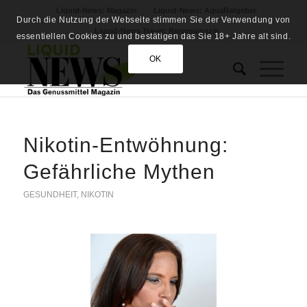
Liquid-News: Magazin
Liquid-News: AquaRatgeber
Durch die Nutzung der Webseite stimmen Sie der Verwendung von
Liquid-News Travel: Reisemagazin
essentiellen Cookies zu und bestätigen das Sie 18+ Jahre alt sind.
OK
Nikotin-Entwöhnung:
Gefährliche Mythen
GESUNDHEIT
,
NIKOTIN