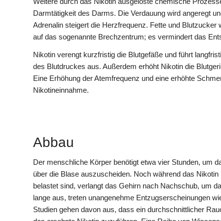
Weitere durch das Nikotin ausgelöste chemische Prozesse
Darmtätigkeit des Darms. Die Verdauung wird angeregt und
Adrenalin steigert die Herzfrequenz. Fette und Blutzucker 
auf das sogenannte Brechzentrum; es vermindert das Entst
Nikotin verengt kurzfristig die Blutgefäße und führt langfri
des Blutdruckes aus. Außerdem erhöht Nikotin die Blutg
Eine Erhöhung der Atemfrequenz und eine erhöhte Schmer
Nikotineinnahme.
Abbau
Der menschliche Körper benötigt etwa vier Stunden, um das
über die Blase auszuscheiden. Noch während das Nikotin 
belastet sind, verlangt das Gehirn nach Nachschub, um da
lange aus, treten unangenehme Entzugserscheinungen wie 
Studien gehen davon aus, dass ein durchschnittlicher Rau