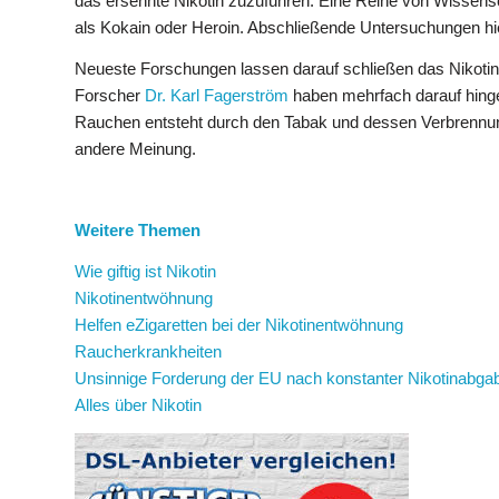
das ersehnte Nikotin zuzuführen. Eine Reihe von Wissensc
als Kokain oder Heroin. Abschließende Untersuchungen hier
Neueste Forschungen lassen darauf schließen das Nikotin
Forscher
Dr. Karl Fagerström
haben mehrfach darauf hinge
Rauchen entsteht durch den Tabak und dessen Verbrennun
andere Meinung.
Weitere Themen
Wie giftig ist Nikotin
Nikotinentwöhnung
Helfen eZigaretten bei der Nikotinentwöhnung
Raucherkrankheiten
Unsinnige Forderung der EU nach konstanter Nikotinabga
Alles über Nikotin