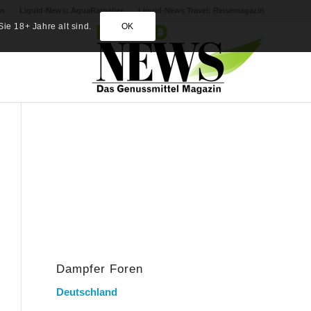
in
Liquid-News: AquaRatgeber
Liquid-News Travel: Reisemagazin
ie 18+ Jahre alt sind.
OK
Dampfer Foren
Deutschland