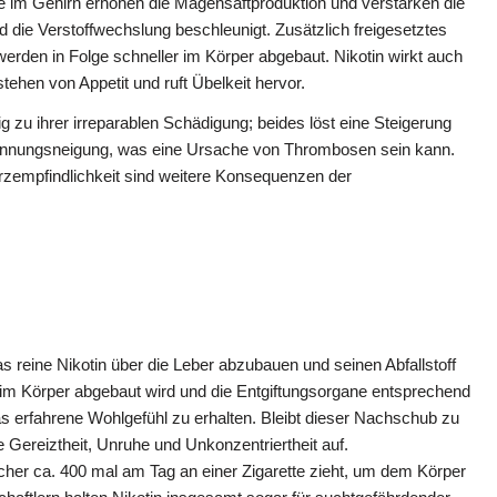
 im Gehirn erhöhen die Magensaftproduktion und verstärken die
 die Verstoffwechslung beschleunigt. Zusätzlich freigesetztes
werden in Folge schneller im Körper abgebaut. Nikotin wirkt auch
ehen von Appetit und ruft Übelkeit hervor.
stig zu ihrer irreparablen Schädigung; beides löst eine Steigerung
erinnungsneigung, was eine Ursache von Thrombosen sein kann.
zempfindlichkeit sind weitere Konsequenzen der
 reine Nikotin über die Leber abzubauen und seinen Abfallstoff
im Körper abgebaut wird und die Entgiftungsorgane entsprechend
s erfahrene Wohlgefühl zu erhalten. Bleibt dieser Nachschub zu
Gereiztheit, Unruhe und Unkonzentriertheit auf.
cher ca. 400 mal am Tag an einer Zigarette zieht, um dem Körper