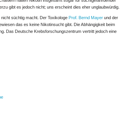
haftlern halten Nikotin insgesamt sogar für suchtgefährdender
zu gibt es jedoch nicht; uns erscheint dies eher unglaubwürdig.
 nicht süchtig macht. Der Toxikologe
Prof. Bernd Mayer
und der
wiesen das es keine Nikotinsucht gibt. Die Abhängigkeit beim
g. Das Deutsche Krebsforschungszentrum vertritt jedoch eine
be