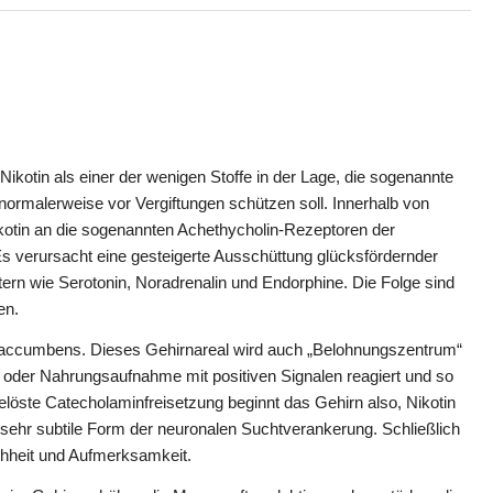
ikotin als einer der wenigen Stoffe in der Lage, die sogenannte
normalerweise vor Vergiftungen schützen soll. Innerhalb von
kotin an die sogenannten Achethycholin-Rezeptoren der
Es verursacht eine gesteigerte Ausschüttung glücksfördernder
rn wie Serotonin, Noradrenalin und Endorphine. Die Folge sind
en.
us accumbens. Dieses Gehirnareal wird auch „Belohnungszentrum“
 oder Nahrungsaufnahme mit positiven Signalen reagiert und so
löste Catecholaminfreisetzung beginnt das Gehirn also, Nikotin
 sehr subtile Form der neuronalen Suchtverankerung. Schließlich
hheit und Aufmerksamkeit.