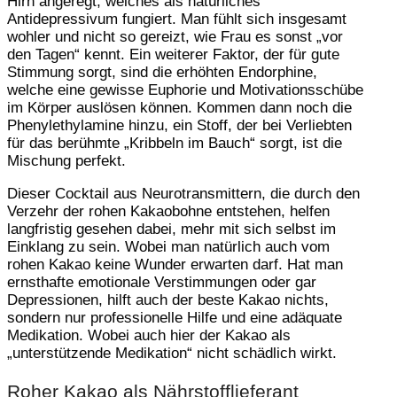
Hirn angeregt, welches als natürliches
Antidepressivum fungiert. Man fühlt sich insgesamt
wohler und nicht so gereizt, wie Frau es sonst „vor
den Tagen“ kennt. Ein weiterer Faktor, der für gute
Stimmung sorgt, sind die erhöhten Endorphine,
welche eine gewisse Euphorie und Motivationsschübe
im Körper auslösen können. Kommen dann noch die
Phenylethylamine hinzu, ein Stoff, der bei Verliebten
für das berühmte „Kribbeln im Bauch“ sorgt, ist die
Mischung perfekt.
Dieser Cocktail aus Neurotransmittern, die durch den
Verzehr der rohen Kakaobohne entstehen, helfen
langfristig gesehen dabei, mehr mit sich selbst im
Einklang zu sein. Wobei man natürlich auch vom
rohen Kakao keine Wunder erwarten darf. Hat man
ernsthafte emotionale Verstimmungen oder gar
Depressionen, hilft auch der beste Kakao nichts,
sondern nur professionelle Hilfe und eine adäquate
Medikation. Wobei auch hier der Kakao als
„unterstützende Medikation“ nicht schädlich wirkt.
Roher Kakao als Nährstofflieferant