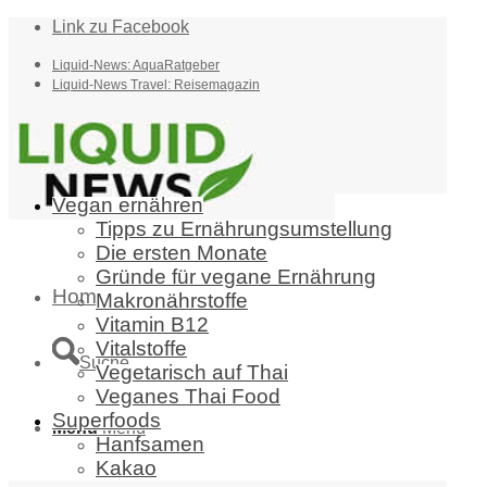
Link zu Facebook
Liquid-News: AquaRatgeber
Liquid-News Travel: Reisemagazin
Vegan ernähren
Tipps zu Ernährungsumstellung
Die ersten Monate
Gründe für vegane Ernährung
Home
Makronährstoffe
Vitamin B12
Vitalstoffe
Suche
Vegetarisch auf Thai
Veganes Thai Food
Superfoods
Menü
Menü
Hanfsamen
Kakao