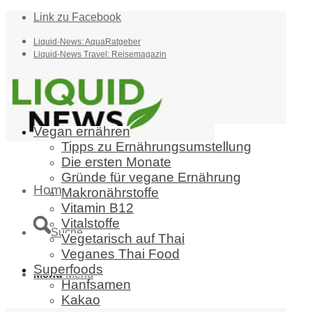
Link zu Facebook
Liquid-News: AquaRatgeber
Liquid-News Travel: Reisemagazin
Vegan ernähren
Tipps zu Ernährungsumstellung
Die ersten Monate
Gründe für vegane Ernährung
Home
Makronährstoffe
Vitamin B12
Vitalstoffe
Suche
Vegetarisch auf Thai
Veganes Thai Food
Superfoods
Menü
Menü
Hanfsamen
Kakao