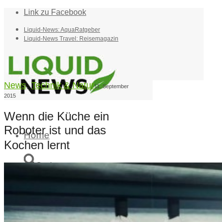
Link zu Facebook
Liquid-News: AquaRatgeber
Liquid-News Travel: Reisemagazin
News
,
Technik & Natur
11. September
2015
Wenn die Küche ein
Roboter ist und das
Home
Kochen lernt
Suche
Menü
Menü