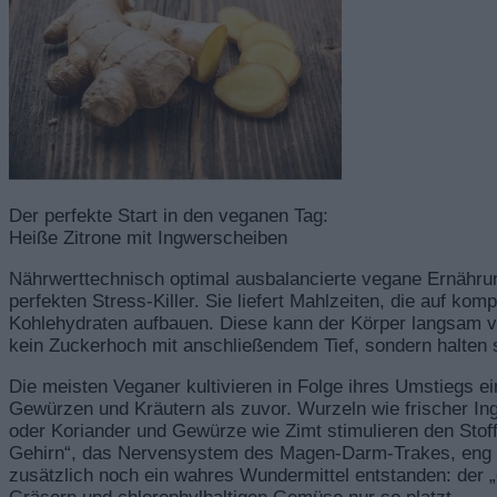
Der perfekte Start in den veganen Tag:
Heiße Zitrone mit Ingwerscheiben
Nährwerttechnisch optimal ausbalancierte vegane Ernährung 
perfekten Stress-Killer. Sie liefert Mahlzeiten, die auf komp
Kohlehydraten aufbauen. Diese kann der Körper langsam v
kein Zuckerhoch mit anschließendem Tief, sondern halten 
Die meisten Veganer kultivieren in Folge ihres Umstiegs e
Gewürzen und Kräutern als zuvor. Wurzeln wie frischer In
oder Koriander und Gewürze wie Zimt stimulieren den Stof
Gehirn“, das Nervensystem des Magen-Darm-Trakes, eng v
zusätzlich noch ein wahres Wundermittel entstanden: der 