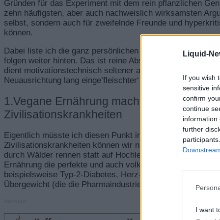
Gründen für das Experiment mit dem rein pflanzlichen Genu
zehn häufigsten, aber auch nachweislich wirksamsten Argu
selbst, sondern auch für zweifelnde Freunde und hyperkrit
können.
Dabei liste ich die ganz persönlichen Vorteile veganer Ern
Liquid-Ne
folgen weiter hinten. Das ist reine Absicht. Denn so sehr
dient motivationstechnisch seltener als ausreichender und 
If you wish 
Neuausrichtung lang einge’fleischter‘ Handlungsmuster.
sensitive in
confirm you
1.Vegane Ernährung macht Schluss mit A
continue se
Zivilisationskrankheiten
information 
further disc
Eigentlich müsste ich diesen Punkt in Anführungszeichen 
participants
Zivilisationskrankheiten können wir nur, wenn wir unser Leb
Downstream 
durch Wälder rennen statt auf Hochleistungsbürostühlen h
Ernährung die perfekte und auch volkswirtschaftlich günst
beispielsweise Typ-2-Diabetes, Herz-Kreislauf-Erkrankun
Übergewicht (die die Pharmaindustrie natürlich in den Wahn
Persona
Anzeige
I want t