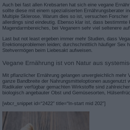
Auch bei fast allen Krebsarten hat sich eine vegane Ernähr
sollte diese mit einem spezialisierten Ernährungsberater in
Multiple Sklerose. Warum dies so ist, versuchen Forscher 
allerdings sind eindeutig. Ebenso klar ist, dass bestimmt
Magendarmbereiches, bei Veganern sehr viel seltenere auf
Last but not least ergeben immer mehr Studien, dass Vegan
Erektionsproblemen leiden; durchschnittlich häufiger Sex h
Stehvermögen beim Liebesakt aufweisen.
Vegane Ernährung ist von Natur aus systemi
Mit pflanzlicher Ernährung gelangen unvergleichlich mehr Vi
ganze Bandbreite der Nahrungsmitteloptionen ausgenutzt w
Radikaler verfügbar gemachten Wirkstoffe sind zahlreicher
biologisch angebauter Obst und Gemüsesorten, Hülsenfrüc
[wbcr_snippet id=“2422″ title=“ln-start mid 202″]