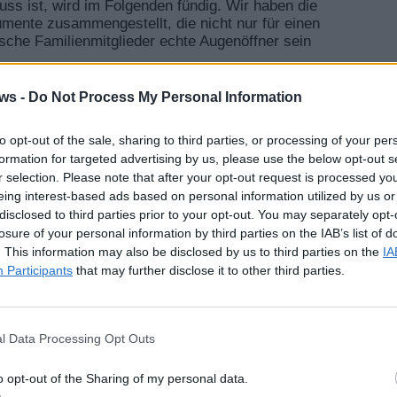
ss ist, wird im Folgenden fündig. Wir haben die
mente zusammengestellt, die nicht nur für einen
ische Familienmitglieder echte Augenöffner sein
ährung gleich zu Beginn. Die ethischen „Klassiker“
ws -
Do Not Process My Personal Information
 wir es uns wünschen würden: Moralische Perfektion
langfristig wirkender Anschub für eine
to opt-out of the sale, sharing to third parties, or processing of your per
formation for targeted advertising by us, please use the below opt-out s
r selection. Please note that after your opt-out request is processed y
lltagswehwechchen und
eing interest-based ads based on personal information utilized by us or
disclosed to third parties prior to your opt-out. You may separately opt-
losure of your personal information by third parties on the IAB’s list of
schreiben. Wirklich Schluss machen mit
. This information may also be disclosed by us to third parties on the
IA
en insgesamt weniger „zivilisiert“ gestalten und
Participants
that may further disclose it to other third parties.
erumzusitzen. Doch tatsächlich ist vegane
igste Antwort auf Volkskrankheiten wie
gen und Stoffwechselschwächen, Allergien und
sinn treibt).
l Data Processing Opt Outs
o opt-out of the Sharing of my personal data.