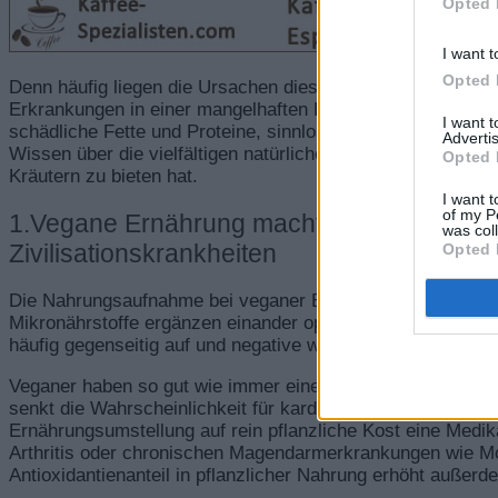
Opted 
I want t
Opted 
Denn häufig liegen die Ursachen dieser vermeidbaren und g
Erkrankungen in einer mangelhaften Ernährung: zu wenig V
I want 
schädliche Fette und Proteine, sinnlose und viel zu schne
Advertis
Wissen über die vielfältigen natürlichen Präventiv- und He
Opted 
Kräutern zu bieten hat.
I want t
of my P
1.Vegane Ernährung macht Schluss mit A
was col
Zivilisationskrankheiten
Opted 
Die Nahrungsaufnahme bei veganer Ernährung ist systemis
Mikronährstoffe ergänzen einander optimal. Anders bei bei
häufig gegenseitig auf und negative werden verstärkt.
Veganer haben so gut wie immer einen ausgeglichenen Blu
senkt die Wahrscheinlichkeit für kardiovaskulärer Erkrank
Ernährungsumstellung auf rein pflanzliche Kost eine Medi
Arthritis oder chronischen Magendarmerkrankungen wie M
Antioxidantienanteil in pflanzlicher Nahrung erhöht außerd