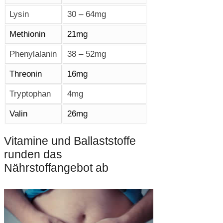
Lysin
30 – 64mg
Methionin
21mg
Phenylalanin
38 – 52mg
Threonin
16mg
Tryptophan
4mg
Valin
26mg
Vitamine und Ballaststoffe
runden das
Nährstoffangebot ab