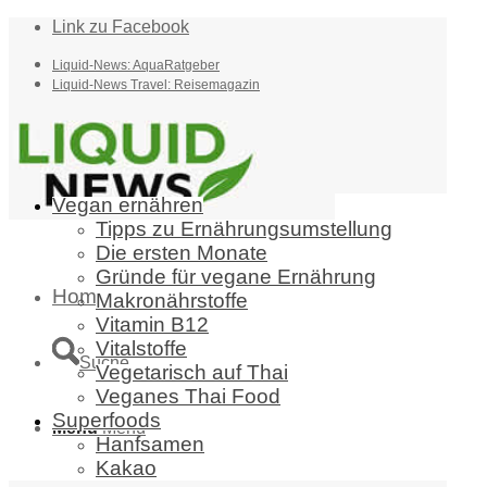
Link zu Facebook
Liquid-News: AquaRatgeber
Liquid-News Travel: Reisemagazin
Vegan ernähren
Tipps zu Ernährungsumstellung
Die ersten Monate
Gründe für vegane Ernährung
Home
Makronährstoffe
Vitamin B12
Vitalstoffe
Suche
Vegetarisch auf Thai
Veganes Thai Food
Superfoods
Menü
Menü
Hanfsamen
Kakao