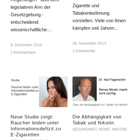
Zigarette und
legislativen Arm der
Tabakentwöhnung
Gesetzgebung -
vorstellen. Viele von ihnen
entscheidend:
kämpfen seit Jahren…
wissenschaftliche…
28. November 2014
/
8. Dezember 2014
/
1 Kommentar
2 Kommentare
Neue Studie zeigt:
Die Abhängigkeit von
Raucher leiden unter
Tabak und Nikotin
Informationsdefizit zu
GESUNDHEIT
,
NEWS
,
NIKOTIN
E-Zigaretten