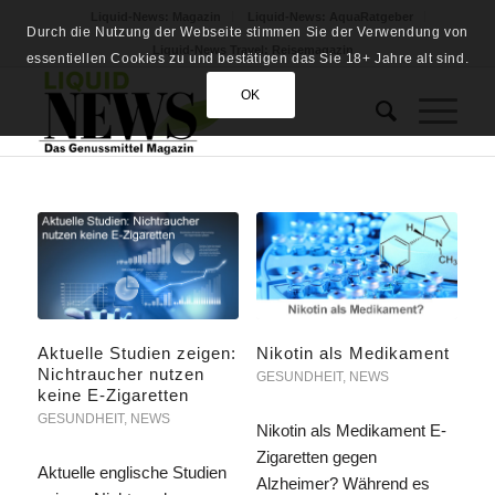
Liquid-News: Magazin
Liquid-News: AquaRatgeber
Durch die Nutzung der Webseite stimmen Sie der Verwendung von
Liquid-News Travel: Reisemagazin
essentiellen Cookies zu und bestätigen das Sie 18+ Jahre alt sind.
OK
Aktuelle Studien zeigen:
Nikotin als Medikament
Nichtraucher nutzen
GESUNDHEIT
,
NEWS
keine E-Zigaretten
GESUNDHEIT
,
NEWS
Nikotin als Medikament E-
Zigaretten gegen
Aktuelle englische Studien
Alzheimer? Während es