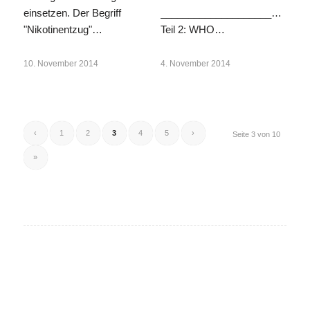
einsetzen. Der Begriff
___________________________
"Nikotinentzug"…
Teil 2: WHO…
10. November 2014
4. November 2014
‹
1
2
3
4
5
›
Seite 3 von 10
»