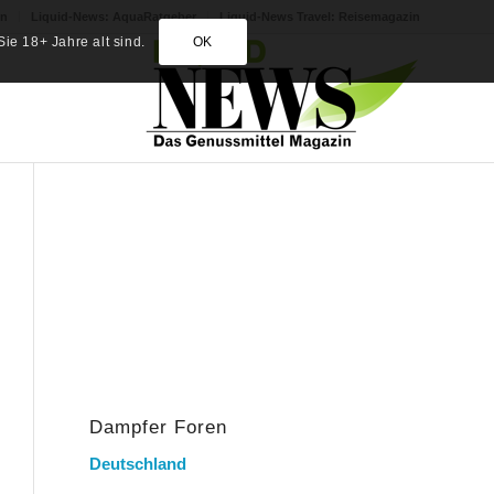
in
Liquid-News: AquaRatgeber
Liquid-News Travel: Reisemagazin
ie 18+ Jahre alt sind.
OK
Dampfer Foren
Deutschland