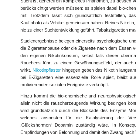
Sucht ist generell ein komplexes Phänomen, zu dessen 
berücksichtigt werden müssen; es spielen dabei bio-chem
mit. Trotzdem lässt sich grundsätzlich feststellen, d
Kauftabak) als Vehikel gemeinsam haben. Reines Nikotin, 
nie zu einer Suchtentwicklung geführt. Tabakzigaretten mac
Studienergebnisse belegen einerseits psychologische und 
die Zigarettenpause oder die Zigarette nach dem Essen ve
den eigenen Nikotinkonsum, selbst falls dieser übermä
Rauchens führt zu einem Gewöhnungseffekt, der auch un
wirkt.
Nikotinpflaster
hingegen geben das Nikotin langsam 
bei E-Zigaretten eine essenzielle Rolle spielt, bleibt a
motivierenden sozialen Ereignisse verknüpft.
Hinzu kommt die bio-chemische und neurophysiologische 
allein nicht die rauscherzeugende Wirkung bedingen kön
wird grundsätzlich durch die Blockade des Enzyms M
welches ansonsten für die Katalysierung der Ver
‚Glückshormon‘ Dopamin zuständig wäre. In Konsequ
Empfindungen von Belohnung und damit den Zwang nach W