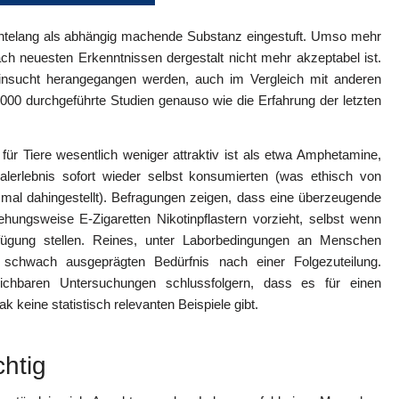
hntelang als abhängig machende Substanz eingestuft. Umso mehr
h neuesten Erkenntnissen dergestalt nicht mehr akzeptabel ist.
otinsucht herangegangen werden, auch im Vergleich mit anderen
000 durchgeführte Studien genauso wie die Erfahrung der letzten
ür Tiere wesentlich weniger attraktiv ist als etwa Amphetamine,
alerlebnis sofort wieder selbst konsumierten (was ethisch von
le mal dahingestellt). Befragungen zeigen, dass eine überzeugende
ehungsweise E-Zigaretten Nikotinpflastern vorzieht, selbst wenn
fügung stellen. Reines, unter Laborbedingungen an Menschen
 schwach ausgeprägten Bedürfnis nach einer Folgezuteilung.
chbaren Untersuchungen schlussfolgern, dass es für einen
keine statistisch relevanten Beispiele gibt.
chtig