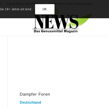
in
Liquid-News: AquaRatgeber
Liquid-News Travel: Reisemagazin
ie 18+ Jahre alt sind.
OK
Dampfer Foren
Deutschland