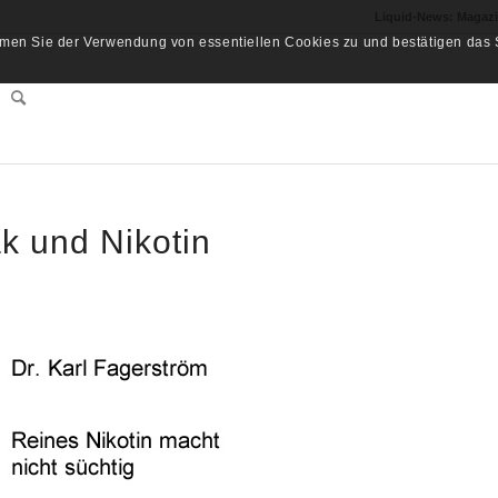
Liquid-News: Magaz
men Sie der Verwendung von essentiellen Cookies zu und bestätigen das S
k und Nikotin