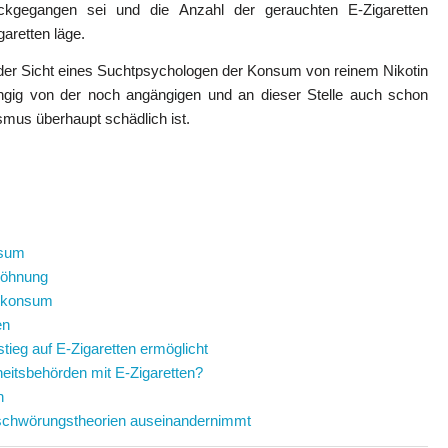
ckgegangen sei und die Anzahl der gerauchten E-Zigaretten
aretten läge.
s der Sicht eines Suchtpsychologen der Konsum von reinem Nikotin
ngig von der noch angängigen und an dieser Stelle auch schon
smus überhaupt schädlich ist.
nsum
twöhnung
akkonsum
en
tieg auf E-Zigaretten ermöglicht
itsbehörden mit E-Zigaretten?
n
erschwörungstheorien auseinandernimmt