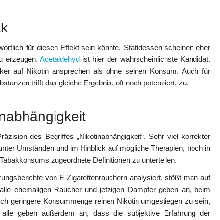
ak
wortlich für diesen Effekt sein könnte. Stattdessen scheinen eher
zu erzeugen.
Acetaldehyd
ist hier der wahrscheinlichste Kandidat.
ärker auf Nikotin ansprechen als ohne seinen Konsum. Auch für
stanzen trifft das gleiche Ergebnis, oft noch potenziert, zu.
inabhängigkeit
zision des Begriffes „Nikotinabhängigkeit“. Sehr viel korrekter
unter Umständen und im Hinblick auf mögliche Therapien, noch in
 Tabakkonsums zugeordnete Definitionen zu unterteilen.
ngsberichte von E-Zigarettenrauchern analysiert, stößt man auf
 alle ehemaligen Raucher und jetzigen Dampfer geben an, beim
lich geringere Konsummenge reinen Nikotin umgestiegen zu sein,
ie alle geben außerdem an, dass die subjektive Erfahrung der