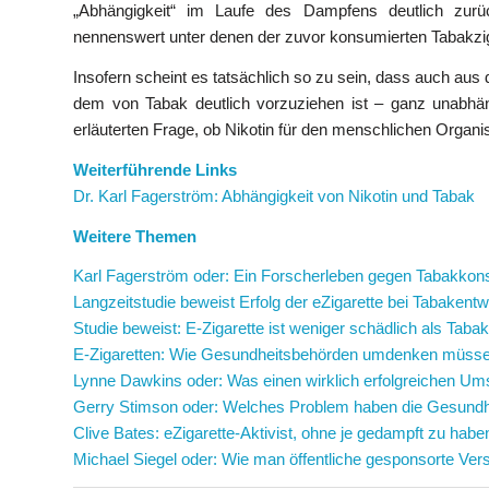
„Abhängigkeit“ im Laufe des Dampfens deutlich zurü
nennenswert unter denen der zuvor konsumierten Tabakzig
Insofern scheint es tatsächlich so zu sein, dass auch au
dem von Tabak deutlich vorzuziehen ist – ganz unabhä
erläuterten Frage, ob Nikotin für den menschlichen Organi
Weiterführende Links
Dr. Karl Fagerström: Abhängigkeit von Nikotin und Tabak
Weitere Themen
Karl Fagerström oder: Ein Forscherleben gegen Tabakko
Langzeitstudie beweist Erfolg der eZigarette bei Tabaken
Studie beweist: E-Zigarette ist weniger schädlich als Tab
E-Zigaretten: Wie Gesundheitsbehörden umdenken müss
Lynne Dawkins oder: Was einen wirklich erfolgreichen Ums
Gerry Stimson oder: Welches Problem haben die Gesundhe
Clive Bates: eZigarette-Aktivist, ohne je gedampft zu habe
Michael Siegel oder: Wie man öffentliche gesponsorte V