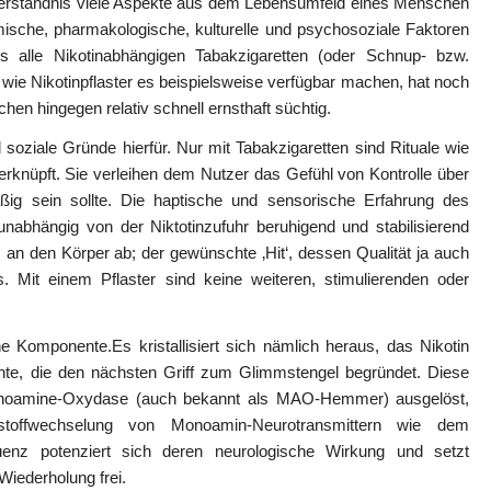
Verständnis viele Aspekte aus dem Lebensumfeld eines Menschen
ische, pharmakologische, kulturelle und psychosoziale Faktoren
ass alle Nikotinabhängigen Tabakzigaretten (oder Schnup- bzw.
wie Nikotinpflaster es beispielsweise verfügbar machen, hat noch
hen hingegen relativ schnell ernsthaft süchtig.
soziale Gründe hierfür. Nur mit Tabakzigaretten sind Rituale wie
rknüpft. Sie verleihen dem Nutzer das Gefühl von Kontrolle über
ßig sein sollte. Die haptische und sensorische Erfahrung des
abhängig von der Niktotinzufuhr beruhigend und stabilisierend
an den Körper ab; der gewünschte ‚Hit‘, dessen Qualität ja auch
us. Mit einem Pflaster sind keine weiteren, stimulierenden oder
Komponente.Es kristallisiert sich nämlich heraus, das Nikotin
nte, die den nächsten Griff zum Glimmstengel begründet. Diese
onoamine-Oxydase (auch bekannt als MAO-Hemmer) ausgelöst,
stoffwechselung von Monoamin-Neurotransmittern wie dem
enz potenziert sich deren neurologische Wirkung und setzt
iederholung frei.