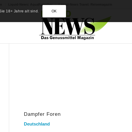
in
Liquid-News: AquaRatgeber
Liquid-News Travel: Reisemagazin
ie 18+ Jahre alt sind.
OK
Dampfer Foren
Deutschland