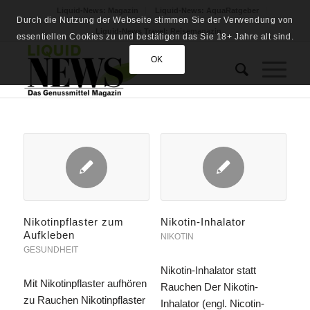
Liquid-News: Magazin
Liquid-News: AquaRatgeber
Durch die Nutzung der Webseite stimmen Sie der Verwendung von
Liquid-News Travel: Reisemagazin
essentiellen Cookies zu und bestätigen das Sie 18+ Jahre alt sind.
OK
Nikotinpflaster zum
Nikotin-Inhalator
Aufkleben
NIKOTIN
GESUNDHEIT
Nikotin-Inhalator statt
Mit Nikotinpflaster aufhören
Rauchen Der Nikotin-
zu Rauchen Nikotinpflaster
Inhalator (engl. Nicotin-