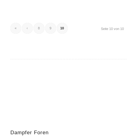
«
‹
8
9
10
Seite 10 von 10
Dampfer Foren