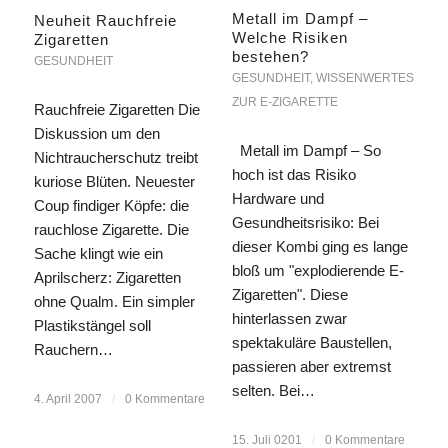
Metall im Dampf –
Neuheit Rauchfreie
Welche Risiken
Zigaretten
bestehen?
GESUNDHEIT
GESUNDHEIT
,
WISSENWERTES
ZUR E-ZIGARETTE
Rauchfreie Zigaretten Die
Diskussion um den
Metall im Dampf – So
Nichtraucherschutz treibt
hoch ist das Risiko
kuriose Blüten. Neuester
Hardware und
Coup findiger Köpfe: die
Gesundheitsrisiko: Bei
rauchlose Zigarette. Die
dieser Kombi ging es lange
Sache klingt wie ein
bloß um "explodierende E-
Aprilscherz: Zigaretten
Zigaretten". Diese
ohne Qualm. Ein simpler
hinterlassen zwar
Plastikstängel soll
spektakuläre Baustellen,
Rauchern…
passieren aber extremst
selten. Bei…
4. April 2007
/
0 Kommentare
15. Juli 0201
/
0 Kommentare