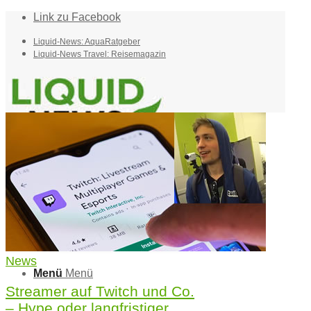
Link zu Facebook
Liquid-News: AquaRatgeber
Liquid-News Travel: Reisemagazin
Home
Suche
News
Menü
Menü
Streamer auf Twitch und Co.
– Hype oder langfristiger