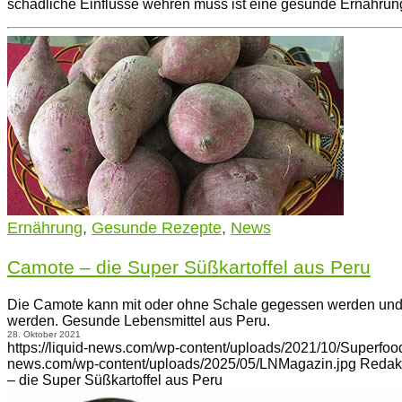
schädliche Einflüsse wehren muss ist eine gesunde Ernährun
Ernährung
,
Gesunde Rezepte
,
News
Camote – die Super Süßkartoffel aus Peru
Die Camote kann mit oder ohne Schale gegessen werden und k
werden. Gesunde Lebensmittel aus Peru.
28. Oktober 2021
https://liquid-news.com/wp-content/uploads/2021/10/Superfoo
news.com/wp-content/uploads/2025/05/LNMagazin.jpg
Redak
– die Super Süßkartoffel aus Peru