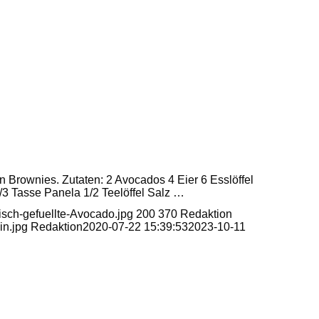
 Brownies. Zutaten: 2 Avocados 4 Eier 6 Esslöffel
/3 Tasse Panela 1/2 Teelöffel Salz …
isch-gefuellte-Avocado.jpg
200
370
Redaktion
in.jpg
Redaktion
2020-07-22 15:39:53
2023-10-11