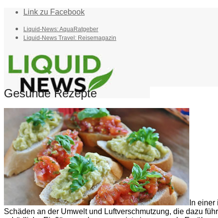
Link zu Facebook
Liquid-News: AquaRatgeber
Liquid-News Travel: Reisemagazin
Gesunde Rezepte
Home
Suche
Menü
Menü
In eine
Schäden an der Umwelt und Luftverschmutzung, die dazu führ