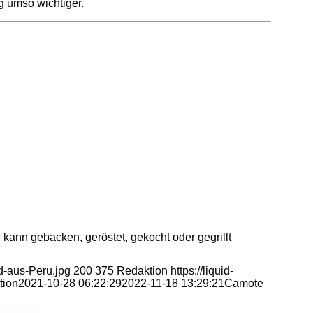
g umso wichtiger.
ann gebacken, geröstet, gekocht oder gegrillt
d-aus-Peru.jpg
200
375
Redaktion
https://liquid-
tion
2021-10-28 06:22:29
2022-11-18 13:29:21
Camote