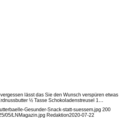
e vergessen lässt das Sie den Wunsch verspüren etwas
 Erdnussbutter ½ Tasse Schokoladenstreusel 1…
utterbaelle-Gesunder-Snack-statt-suessem.jpg
200
025/05/LNMagazin.jpg
Redaktion
2020-07-22