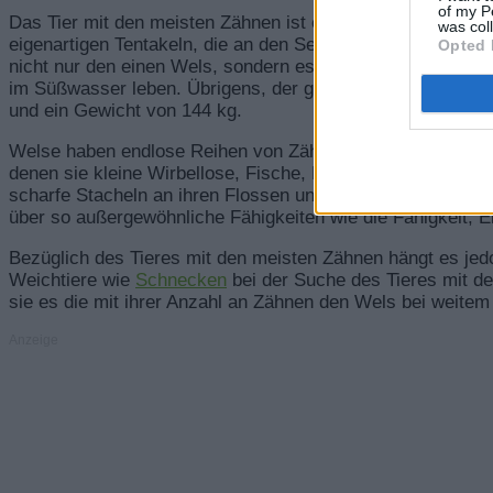
of my P
Das Tier mit den meisten Zähnen ist ein Fisch, genauer ge
was col
eigenartigen Tentakeln, die an den Seiten seines Mundes
Opted 
nicht nur den einen Wels, sondern es gibt mehr als 200 Ar
im Süßwasser leben. Übrigens, der größte jemals mit der 
und ein Gewicht von 144 kg.
Welse haben endlose Reihen von Zähnen, die sich nachein
denen sie kleine Wirbellose, Fische, Kaulquappen oder so
scharfe Stacheln an ihren Flossen und Brustflossen, die de
über so außergewöhnliche Fähigkeiten wie die Fähigkeit, 
Bezüglich des Tieres mit den meisten Zähnen hängt es jed
Weichtiere wie
Schnecken
bei der Suche des Tieres mit d
sie es die mit ihrer Anzahl an Zähnen den Wels bei weitem 
Anzeige