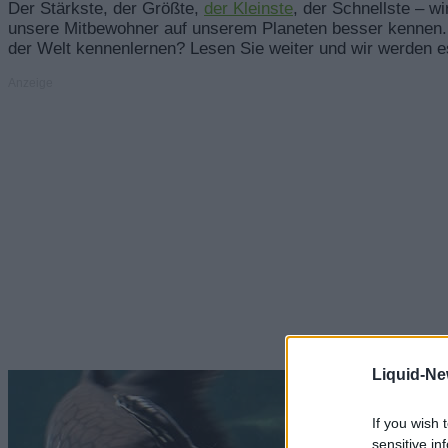
Der Stärkste, der Größte,
der Kleinste
, der Schnellste – wi
unsere Mitbewohner auf unserem Planeten besser kennen. 
der Welt kennenlernen? Lesen Sie weiter und wir werden e
Anzeige
Liquid-Ne
If you wish 
sensitive in