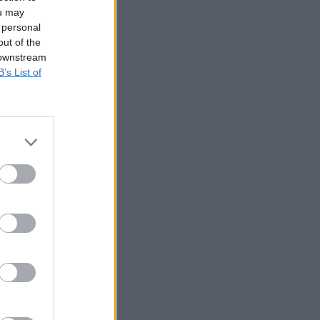
ou may
 personal
out of the
 downstream
B’s List of