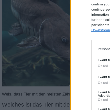
confirm you
continue se
information 
further disc
participants
Downstream 
Persona
I want t
Opted 
I want t
Opted 
I want 
Wels, dass Tier mit den meisten Zähnen
Advertis
Opted 
Welches ist das Tier mit den meisten Zäh
I want t