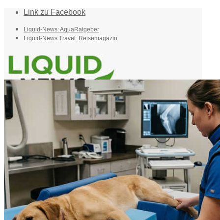
Link zu Facebook
Liquid-News: AquaRatgeber
Liquid-News Travel: Reisemagazin
Home
Suche
Menü
Menü