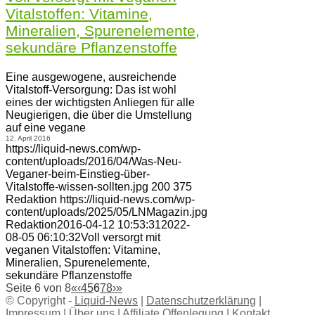
Vitalstoffen: Vitamine,
Mineralien, Spurenelemente,
sekundäre Pflanzenstoffe
Eine ausgewogene, ausreichende
Vitalstoff-Versorgung: Das ist wohl
eines der wichtigsten Anliegen für alle
Neugierigen, die über die Umstellung
auf eine vegane
12. April 2016
https://liquid-news.com/wp-
content/uploads/2016/04/Was-Neu-
Veganer-beim-Einstieg-über-
Vitalstoffe-wissen-sollten.jpg
200
375
Redaktion
https://liquid-news.com/wp-
content/uploads/2025/05/LNMagazin.jpg
Redaktion
2016-04-12 10:53:31
2022-
08-05 06:10:32
Voll versorgt mit
veganen Vitalstoffen: Vitamine,
Mineralien, Spurenelemente,
sekundäre Pflanzenstoffe
Seite 6 von 8
«
‹
4
5
6
7
8
›
»
© Copyright -
Liquid-News
|
Datenschutzerklärung
|
Impressum
|
Über uns
|
Affiliate Offenlegung
|
Kontakt