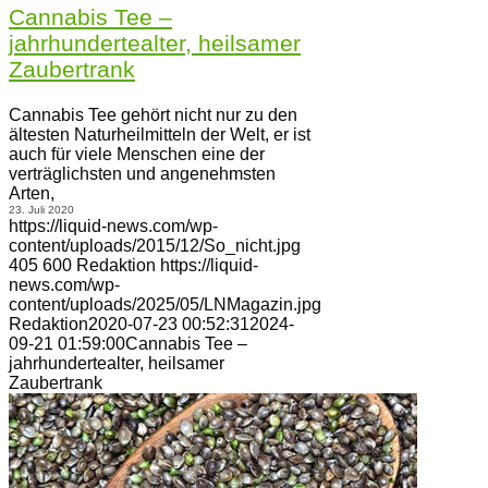
Cannabis Tee –
jahrhundertealter, heilsamer
Zaubertrank
Cannabis Tee gehört nicht nur zu den
ältesten Naturheilmitteln der Welt, er ist
auch für viele Menschen eine der
verträglichsten und angenehmsten
Arten,
23. Juli 2020
https://liquid-news.com/wp-
content/uploads/2015/12/So_nicht.jpg
405
600
Redaktion
https://liquid-
news.com/wp-
content/uploads/2025/05/LNMagazin.jpg
Redaktion
2020-07-23 00:52:31
2024-
09-21 01:59:00
Cannabis Tee –
jahrhundertealter, heilsamer
Zaubertrank