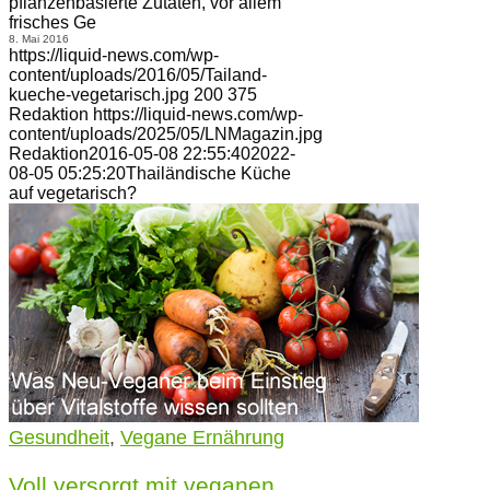
pflanzenbasierte Zutaten, vor allem
frisches Ge
8. Mai 2016
https://liquid-news.com/wp-
content/uploads/2016/05/Tailand-
kueche-vegetarisch.jpg
200
375
Redaktion
https://liquid-news.com/wp-
content/uploads/2025/05/LNMagazin.jpg
Redaktion
2016-05-08 22:55:40
2022-
08-05 05:25:20
Thailändische Küche
auf vegetarisch?
Gesundheit
,
Vegane Ernährung
Voll versorgt mit veganen