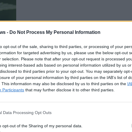
ws -
Do Not Process My Personal Information
to opt-out of the sale, sharing to third parties, or processing of your per
formation for targeted advertising by us, please use the below opt-out s
r selection. Please note that after your opt-out request is processed y
eing interest-based ads based on personal information utilized by us or
eigen stabile Entwicklung trotz
disclosed to third parties prior to your opt-out. You may separately opt-
losure of your personal information by third parties on the IAB’s list of
. This information may also be disclosed by us to third parties on the
IA
hland weitgehend stabil. Neue Daten des ESA und
Participants
that may further disclose it to other third parties.
d den Einfluss von Alter, Bildung und Begleitdrogen.
iskonsum-in-Deutschland-Neue-Daten.jpg
321
709
05/LNMagazin.jpg
Redaktion
2025-11-29 01:02:09
2025-
l Data Processing Opt Outs
gen stabile Entwicklung trotz Teillegalisierung
o opt-out of the Sharing of my personal data.