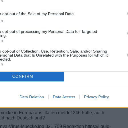
In
o opt-out of the Sale of my Personal Data.
In
to opt-out of processing my Personal Data for Targeted
ing.
In
o opt-out of Collection, Use, Retention, Sale, and/or Sharing
ersonal Data that Is Unrelated with the Purposes for which it
lected.
In
CONFIRM
 – Experten warnen vor lokalen
Data Deletion
Data Access
Privacy Policy
mücke in Europa aus. Italien meldet 246 Fälle, auch
bald nach Deutschland?
unya-Virus-Muecke.jpg
321
709
Redaktion
https://liquid-