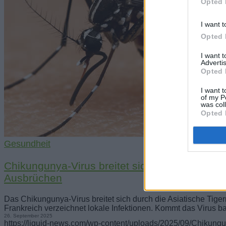
Opted 
I want t
Opted 
I want 
Advertis
Opted 
I want t
of my P
was col
Opted 
Gesundheit
Chikungunya-Virus breitet sich in Europa aus
Ausbrüchen
Das Chikungunya-Virus breitet sich durch die Asiatische Tiger
Frankreich verzeichnet lokale Infektionen. Kommt das Virus 
26. September 2025
https://liquid-news.com/wp-content/uploads/2025/09/Chikung