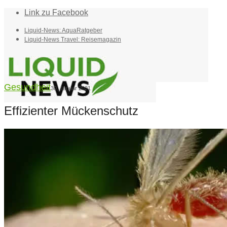
Link zu Facebook
Liquid-News: AquaRatgeber
Liquid-News Travel: Reisemagazin
Gesundheit
30. Januar 2021
Effizienter Mückenschutz
Home
Suche
Menü
Menü