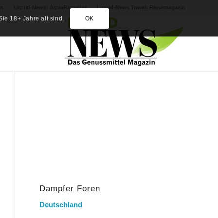
in
Liquid-News: AquaRatgeber
Liquid-News Travel: Reisemagazin
ie 18+ Jahre alt sind.
OK
Dampfer Foren
Deutschland