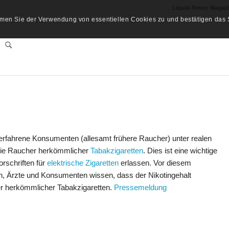
Liquid-News: Magaz
men Sie der Verwendung von essentiellen Cookies zu und bestätigen das S
erfahrene Konsumenten (allesamt frühere Raucher) unter realen
 wie Raucher herkömmlicher
Tabakzigaretten
. Dies ist eine wichtige
rschriften für
elektrische Zigaretten
erlassen. Vor diesem
n, Ärzte und Konsumenten wissen, dass der Nikotingehalt
der herkömmlicher Tabakzigaretten.
Pressemeldung