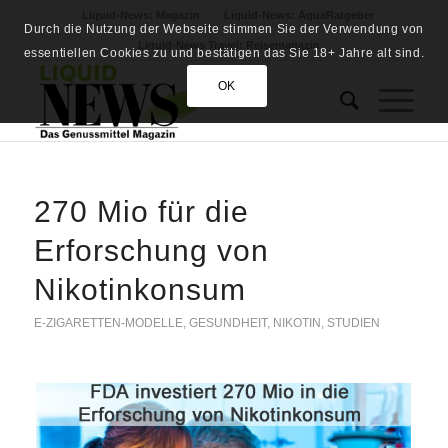
Liquid-News: Magazin
Liquid-News: AquaRatgeber
Durch die Nutzung der Webseite stimmen Sie der Verwendung von
Liquid-News Travel: Reisemagazin
essentiellen Cookies zu und bestätigen das Sie 18+ Jahre alt sind.
OK
270 Mio für die
Erforschung von
Nikotinkonsum
E-ZIGARETTEN-MODELLE
,
GESUNDHEIT
,
NIKOTIN
,
STUDIEN