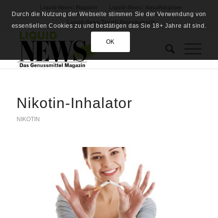
Liquid-News: Magazin
Liquid-News: AquaRatgeber
Durch die Nutzung der Webseite stimmen Sie der Verwendung von
Liquid-News Travel: Reisemagazin
essentiellen Cookies zu und bestätigen das Sie 18+ Jahre alt sind.
OK
Nikotin-Inhalator
NIKOTIN