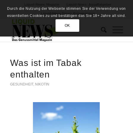
Liquid-News: Magazin
Liquid-News: AquaRatgeber
Durch die Nutzung der Webseite stimmen Sie der Verwendung von
Liquid-News Travel: Reisemagazin
essentiellen Cookies zu und bestätigen das Sie 18+ Jahre alt sind.
OK
Was ist im Tabak
enthalten
GESUNDHEIT
,
NIKOTIN