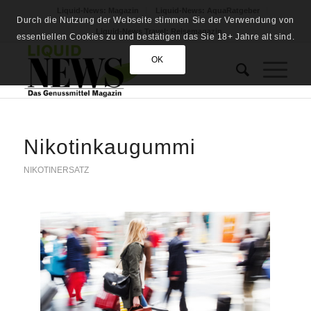
Liquid-News: Magazin
Liquid-News: AquaRatgeber
Durch die Nutzung der Webseite stimmen Sie der Verwendung von
Liquid-News Travel: Reisemagazin
essentiellen Cookies zu und bestätigen das Sie 18+ Jahre alt sind.
OK
Nikotinkaugummi
NIKOTINERSATZ