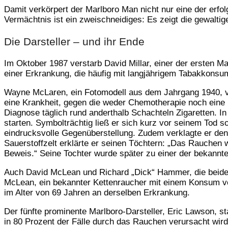
Damit verkörpert der Marlboro Man nicht nur eine der erfo
Vermächtnis ist ein zweischneidiges: Es zeigt die gewalti
Die Darsteller – und ihr Ende
Im Oktober 1987 verstarb David Millar, einer der ersten
einer Erkrankung, die häufig mit langjährigem Tabakkonsum
Wayne McLaren, ein Fotomodell aus dem Jahrgang 1940, ve
eine Krankheit, gegen die weder Chemotherapie noch eine 
Diagnose täglich rund anderthalb Schachteln Zigaretten. I
starten. Symbolträchtig ließ er sich kurz vor seinem Tod 
eindrucksvolle Gegenüberstellung. Zudem verklagte er den 
Sauerstoffzelt erklärte er seinen Töchtern: „Das Rauchen wa
Beweis.“ Seine Tochter wurde später zu einer der bekannte
Auch David McLean und Richard „Dick“ Hammer, die beide 
McLean, ein bekannter Kettenraucher mit einem Konsum vo
im Alter von 69 Jahren an derselben Erkrankung.
Der fünfte prominente Marlboro-Darsteller, Eric Lawson, s
in 80 Prozent der Fälle durch das Rauchen verursacht wird