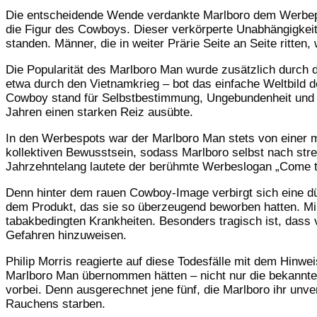
Die entscheidende Wende verdankte Marlboro dem Werbepio
die Figur des Cowboys. Dieser verkörperte Unabhängigkeit,
standen. Männer, die in weiter Prärie Seite an Seite ritte
Die Popularität des Marlboro Man wurde zusätzlich durch de
etwa durch den Vietnamkrieg – bot das einfache Weltbild 
Cowboy stand für Selbstbestimmung, Ungebundenheit und ei
Jahren einen starken Reiz ausübte.
In den Werbespots war der Marlboro Man stets von einer m
kollektiven Bewusstsein, sodass Marlboro selbst nach str
Jahrzehntelang lautete der berühmte Werbeslogan „Come to 
Denn hinter dem rauen Cowboy-Image verbirgt sich eine dü
dem Produkt, das sie so überzeugend beworben hatten. M
tabakbedingten Krankheiten. Besonders tragisch ist, dass 
Gefahren hinzuweisen.
Philip Morris reagierte auf diese Todesfälle mit dem Hinw
Marlboro Man übernommen hätten – nicht nur die bekannten 
vorbei. Denn ausgerechnet jene fünf, die Marlboro ihr unv
Rauchens starben.