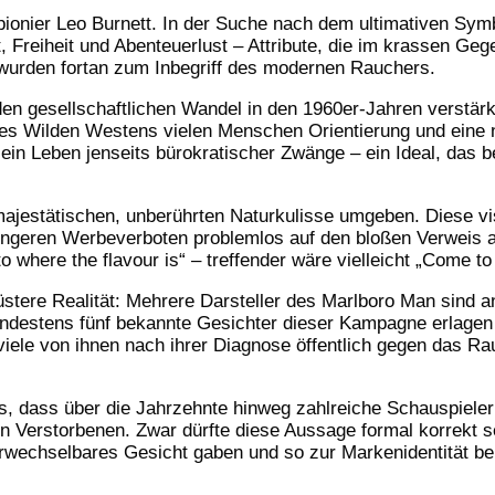
nier Leo Burnett. In der Suche nach dem ultimativen Symb
 Freiheit und Abenteuerlust – Attribute, die im krassen Geg
n, wurden fortan zum Inbegriff des modernen Rauchers.
n gesellschaftlichen Wandel in den 1960er-Jahren verstärkt. 
des Wilden Westens vielen Menschen Orientierung und eine no
n Leben jenseits bürokratischer Zwänge – ein Ideal, das b
ajestätischen, unberührten Naturkulisse umgeben. Diese vis
engeren Werbeverboten problemlos auf den bloßen Verweis au
where the flavour is“ – treffender wäre vielleicht „Come t
stere Realität: Mehrere Darsteller des Marlboro Man sind 
indestens fünf bekannte Gesichter dieser Kampagne erlage
viele von ihnen nach ihrer Diagnose öffentlich gegen das Ra
eis, dass über die Jahrzehnte hinweg zahlreiche Schauspiel
Verstorbenen. Zwar dürfte diese Aussage formal korrekt sei
erwechselbares Gesicht gaben und so zur Markenidentität be