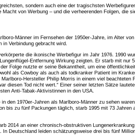
lgreichsten, sondern auch eine der tragischsten Werbefigur
ge Macht von Werbung – und die verheerenden Folgen, die si
 Marlboro-Männer im Fernsehen der 1950er-Jahre, im Alter 
 in Verbindung gebracht wird.
rkörperte die ikonische Werbefigur im Jahr 1976. 1990 wur
Lungenflügel-Entfernung Wirkung zeigten. Er starb mit nur 
n der Folge nutzte er seine Bekanntheit, um eine öffentlich
sowohl als Cowboy als auch als todkranker Patient im Kranken
Marlboro-Hersteller Philip Morris in einem viel beachteten 
r diesen Tod nicht wert.“ Einer seiner letzten Sätze lautete:
sten Anti-Tabak-Aktivistinnen in den USA.
in den 1970er-Jahren als Marlboro-Männer zu sehen waren,
n bis zu fünf Packungen täglich, starb 1995 mit 73 Jahre
tarb 2014 an einer chronisch-obstruktiven Lungenerkrankung
. In Deutschland leiden schätzungsweise drei bis fünf Mill