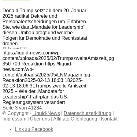
Donald Trump setzt ab dem 20. Januar
2025 radikal Dekrete und
Personalentscheidungen um. Erfahren
Sie, wie das „Mandate for Leadership“
diesen Umbau prägt und welche
Folgen für Demokratie und Rechtsstaat
drohen.
13. Februar 2025
https://liquid-news.com/wp-
content/uploads/2025/02/TrumpszweiteAmtszeit.jpg
350
709
Redaktion
https://liquid-
news.com/wp-
content/uploads/2025/05/LNMagazin.jpg
Redaktion
2025-02-13 18:03:18
2025-
02-13 18:06:31
Trumps zweite Amtszeit
2025 – Wie der „Mandate for
Leadership“-Fahrplan das US-
Regierungssystem verändert
Seite 3 von 4
1
2
3
4
© Copyright -
Liquid-News
|
Datenschutzerklärung
|
Impressum
|
Über uns
|
Affiliate Offenlegung
|
Kontakt
Link zu Facebook