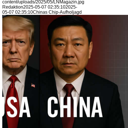
content/uploads/2025/05/LNMagazin.jpg
Redaktion
2025-05-07 02:35:10
2025-
05-07 02:35:10
Chinas Chip-Aufholjagd