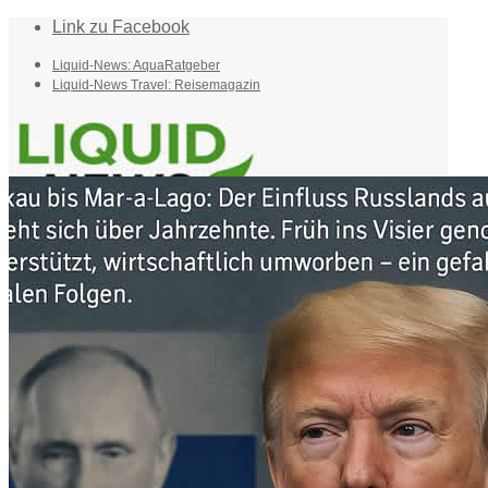
Link zu Facebook
Liquid-News: AquaRatgeber
Liquid-News Travel: Reisemagazin
Home
Suche
Menü
Menü