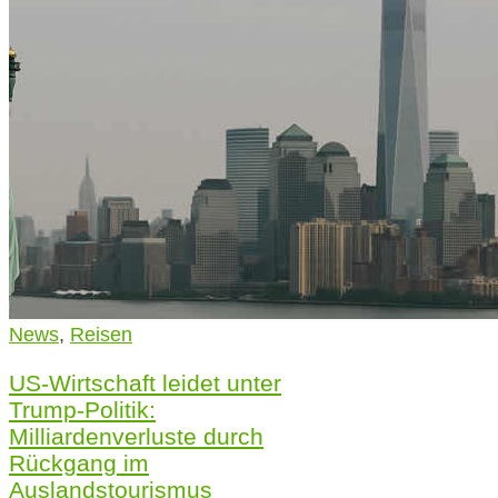
News
,
Reisen
US-Wirtschaft leidet unter
Trump-Politik:
Milliardenverluste durch
Rückgang im
Auslandstourismus