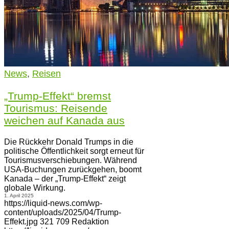
News
,
Reisen
„Trump-Effekt“ bremst
Tourismus: Reisende
weichen auf Kanada aus
Die Rückkehr Donald Trumps in die
politische Öffentlichkeit sorgt erneut für
Tourismusverschiebungen. Während
USA-Buchungen zurückgehen, boomt
Kanada – der „Trump-Effekt“ zeigt
globale Wirkung.
1. April 2025
https://liquid-news.com/wp-
content/uploads/2025/04/Trump-
Effekt.jpg
321
709
Redaktion