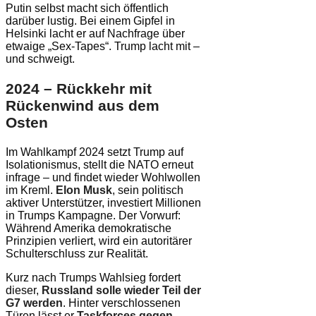
Putin selbst macht sich öffentlich
darüber lustig. Bei einem Gipfel in
Helsinki lacht er auf Nachfrage über
etwaige „Sex-Tapes“. Trump lacht mit –
und schweigt.
2024 – Rückkehr mit
Rückenwind aus dem
Osten
Im Wahlkampf 2024 setzt Trump auf
Isolationismus, stellt die NATO erneut
infrage – und findet wieder Wohlwollen
im Kreml.
Elon Musk
, sein politisch
aktiver Unterstützer, investiert Millionen
in Trumps Kampagne. Der Vorwurf:
Während Amerika demokratische
Prinzipien verliert, wird ein autoritärer
Schulterschluss zur Realität.
Kurz nach Trumps Wahlsieg fordert
dieser,
Russland solle wieder Teil der
G7 werden
. Hinter verschlossenen
Türen lässt er
Taskforces gegen