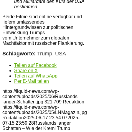
und Milliardäre den Kurs der USA
bestimmen.
Beide Filme sind online verfügbar und
liefern umfassendes
Hintergrundwissen zur politischen
Entwicklung Trumps –
vom Unternehmer zum globalen
Machtfaktor mit russischer Flankierung.
Schlagworte:
Trump
,
USA
Teilen auf Facebook
Share on X
Teilen auf WhatsApp
Per E-Mail teilen
https://liquid-news.com/wp-
content/uploads/2025/06/Russlands-
langer-Schatten.jpg
321
709
Redaktion
https://liquid-news.com/wp-
content/uploads/2025/05/LNMagazin.jpg
Redaktion
2025-06-17 23:54:07
2025-
07-15 23:59:28
Russlands langer
Schatten – Wie der Kreml Trump