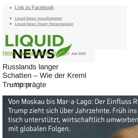
Link zu Facebook
Liquid-News: AquaRatgeber
Liquid-News Travel: Reisemagazin
News
,
Wirtschaft & Politik
17. Juni 2025
Russlands langer
Schatten – Wie der Kreml
Trump prägte
Home
Suche
Menü
Menü