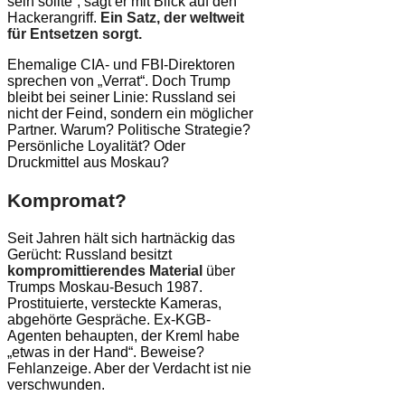
sein sollte“, sagt er mit Blick auf den
Hackerangriff.
Ein Satz, der weltweit
für Entsetzen sorgt.
Ehemalige CIA- und FBI-Direktoren
sprechen von „Verrat“. Doch Trump
bleibt bei seiner Linie: Russland sei
nicht der Feind, sondern ein möglicher
Partner. Warum? Politische Strategie?
Persönliche Loyalität? Oder
Druckmittel aus Moskau?
Kompro­mat?
Seit Jahren hält sich hartnäckig das
Gerücht: Russland besitzt
kompromittierendes Material
über
Trumps Moskau-Besuch 1987.
Prostituierte, versteckte Kameras,
abgehörte Gespräche. Ex-KGB-
Agenten behaupten, der Kreml habe
„etwas in der Hand“. Beweise?
Fehlanzeige. Aber der Verdacht ist nie
verschwunden.