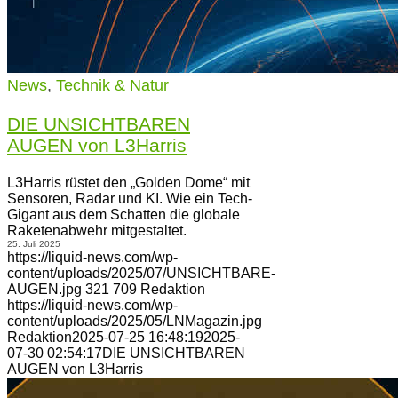
News
,
Technik & Natur
DIE UNSICHTBAREN
AUGEN von L3Harris
L3Harris rüstet den „Golden Dome“ mit
Sensoren, Radar und KI. Wie ein Tech-
Gigant aus dem Schatten die globale
Raketenabwehr mitgestaltet.
25. Juli 2025
https://liquid-news.com/wp-
content/uploads/2025/07/UNSICHTBARE-
AUGEN.jpg
321
709
Redaktion
https://liquid-news.com/wp-
content/uploads/2025/05/LNMagazin.jpg
Redaktion
2025-07-25 16:48:19
2025-
07-30 02:54:17
DIE UNSICHTBAREN
AUGEN von L3Harris