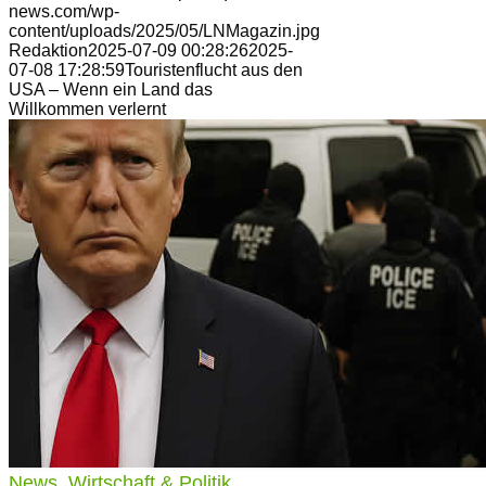
news.com/wp-
content/uploads/2025/05/LNMagazin.jpg
Redaktion
2025-07-09 00:28:26
2025-
07-08 17:28:59
Touristenflucht aus den
USA – Wenn ein Land das
Willkommen verlernt
News
,
Wirtschaft & Politik