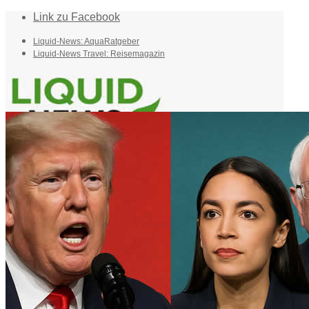
Link zu Facebook
Liquid-News: AquaRatgeber
Liquid-News Travel: Reisemagazin
Home
Suche
Menü
Menü