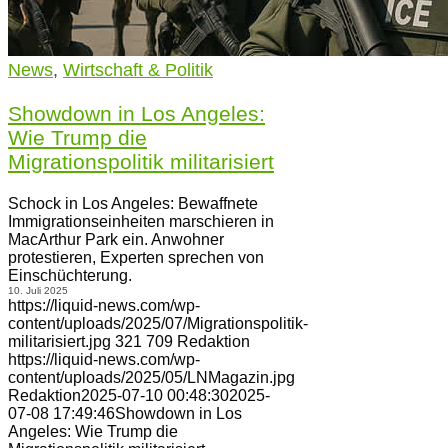
News
,
Wirtschaft & Politik
Showdown in Los Angeles:
Wie Trump die
Migrationspolitik militarisiert
Schock in Los Angeles: Bewaffnete
Immigrationseinheiten marschieren in
MacArthur Park ein. Anwohner
protestieren, Experten sprechen von
Einschüchterung.
10. Juli 2025
https://liquid-news.com/wp-
content/uploads/2025/07/Migrationspolitik-
militarisiert.jpg
321
709
Redaktion
https://liquid-news.com/wp-
content/uploads/2025/05/LNMagazin.jpg
Redaktion
2025-07-10 00:48:30
2025-
07-08 17:49:46
Showdown in Los
Angeles: Wie Trump die