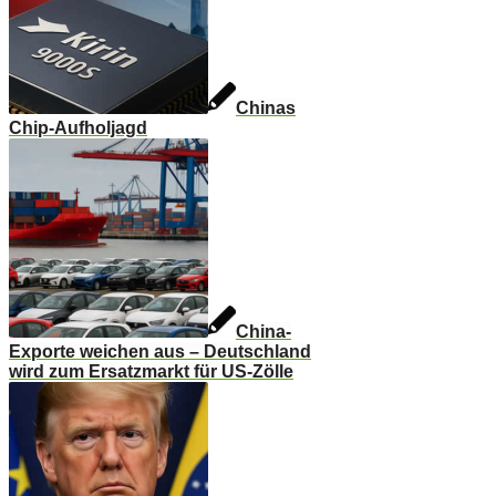
Chinas
Chip-Aufholjagd
China-
Exporte weichen aus – Deutschland
wird zum Ersatzmarkt für US-Zölle