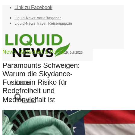
Link zu Facebook
Liquid-News: AquaRatgeber
Liquid-News Travel: Reisemagazin
News
,
Wirtschaft & Politik
19. Juli 2025
Paramounts Schweigen:
Warum die Skydance-
Fusion ein Risiko für
Home
Redefreiheit und
Medienvielfalt ist
Suche
Menü
Menü