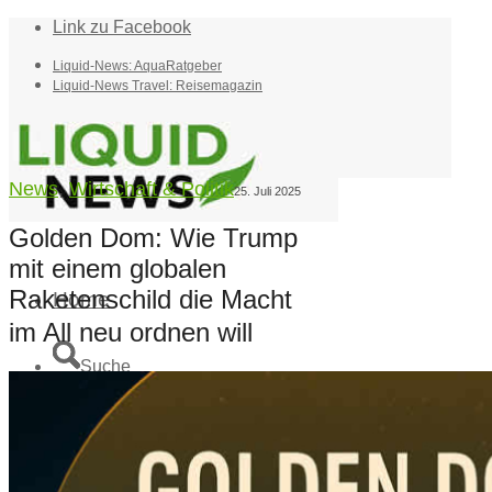
Link zu Facebook
Liquid-News: AquaRatgeber
Liquid-News Travel: Reisemagazin
News
,
Wirtschaft & Politik
25. Juli 2025
Golden Dom: Wie Trump
mit einem globalen
Raketenschild die Macht
Home
im All neu ordnen will
Suche
Menü
Menü