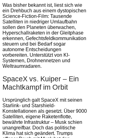
Was bisher bekannt ist, liest sich wie
ein Drehbuch aus einem dystopischen
Science-Fiction-Film: Tausende
Satelliten in niedriger Umlaufbahn
sollen den Planeten überwachen,
Hyperschallraketen in der Gleitphase
erkennen, Gefechtsfeldkommunikation
steuern und bei Bedarf sogar
autonome Entscheidungen
vorbereiten. Unterstützt von KI-
Systemen, Drohnennetzen und
Weltraumradaren.
SpaceX vs. Kuiper – Ein
Machtkampf im Orbit
Ursprünglich galt SpaceX mit seinen
Starlink- und Starshield-
Konstellationen als gesetzt. Über 9000
Satelliten, eigene Raketenflotte,
bewährte Infrastruktur – Musk schien
unangreifbar. Doch das politische
Klima hat sich geändert. Trumps