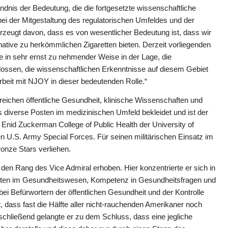
nis der Bedeutung, die die fortgesetzte wissenschaftliche
ei der Mitgestaltung des regulatorischen Umfeldes und der
erzeugt davon, dass es von wesentlicher Bedeutung ist, dass wir
ative zu herkömmlichen Zigaretten bieten. Derzeit vorliegenden
e in sehr ernst zu nehmender Weise in der Lage, die
ssen, die wissenschaftlichen Erkenntnisse auf diesem Gebiet
beit mit NJOY in dieser bedeutenden Rolle.“
eichen öffentliche Gesundheit, klinische Wissenschaften und
 diverse Posten im medizinischen Umfeld bekleidet und ist der
 Enid Zuckerman College of Public Health der University of
en U.S. Army Special Forces. Für seinen militärischen Einsatz im
onze Stars verliehen.
den Rang des Vice Admiral erhoben. Hier konzentrierte er sich in
ritäten im Gesundheitswesen, Kompetenz in Gesundheitsfragen und
 bei Befürwortern der öffentlichen Gesundheit und der Kontrolle
 dass fast die Hälfte aller nicht-rauchenden Amerikaner noch
hließend gelangte er zu dem Schluss, dass eine jegliche