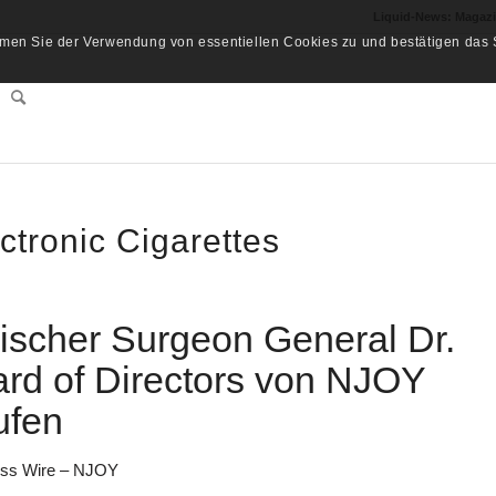
Liquid-News: Magaz
men Sie der Verwendung von essentiellen Cookies zu und bestätigen das S
tronic Cigarettes
scher Surgeon General Dr.
rd of Directors von NJOY
ufen
ess Wire – NJOY