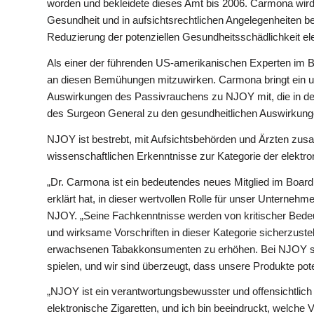
worden und bekleidete dieses Amt bis 2006. Carmona wird
Gesundheit und in aufsichtsrechtlichen Angelegenheiten b
Reduzierung der potenziellen Gesundheitsschädlichkeit ele
Als einer der führenden US-amerikanischen Experten im Be
an diesen Bemühungen mitzuwirken. Carmona bringt ein u
Auswirkungen des Passivrauchens zu NJOY mit, die in dem
des Surgeon General zu den gesundheitlichen Auswirkung
NJOY ist bestrebt, mit Aufsichtsbehörden und Ärzten zu
wissenschaftlichen Erkenntnisse zur Kategorie der elektro
„Dr. Carmona ist ein bedeutendes neues Mitglied im Board
erklärt hat, in dieser wertvollen Rolle für unser Unternehme
NJOY. „Seine Fachkenntnisse werden von kritischer Bede
und wirksame Vorschriften in dieser Kategorie sicherzustel
erwachsenen Tabakkonsumenten zu erhöhen. Bei NJOY sind 
spielen, und wir sind überzeugt, dass unsere Produkte pot
„NJOY ist ein verantwortungsbewusster und offensichtlich
elektronische Zigaretten, und ich bin beeindruckt, welche 