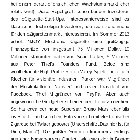
bei einem derart offensichtlichen Wachstumsmarkt eher
relativ wird). Diese Regel greift schon bei den Investoren
des eCigarette-Start-Ups. Interessanterweise sind es
klassische Technologie-Investoren, die sich zunehmend
für den eZigarettenmarkt interessieren. Im Sommer 2013
erhielt NJOY Electronic Cigarette eine großzügige
Finanzspritze von insgesamt 75 Millionen Dollar. 10
Millionen stammten dabei von Sean Parker, 5 Millionen
aus Peter Thiel’s Founders Fund. Beide sind
wohlbekannte High-Profile Silicon Valley Spieler mit einem
Riecher für visionäre Industrien: Parker war Mitgründer
der Musikplattform ‚Napster‘ und erster Präsident von
Facebook, Thiel Mitgründer von PayPal. Aber auch
ungewöhnliche Geldgeber scheinen den Trend zu riechen:
So hat etwa der neue Superstar Bruno Mars ebenfalls
investiert – und sofort ein Foto von sich mit elektronischer
Zigarette bei Twitter gepostet (Unterschrift: „Das hier ist für
Dich, Mama“). Die größten Summen kommen allerdings
aus eher konservativen Quellen, wie etwa der in Boston