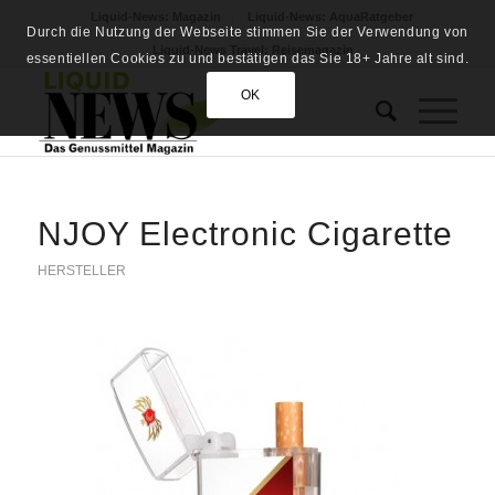
Liquid-News: Magazin
Liquid-News: AquaRatgeber
Durch die Nutzung der Webseite stimmen Sie der Verwendung von
Liquid-News Travel: Reisemagazin
essentiellen Cookies zu und bestätigen das Sie 18+ Jahre alt sind.
OK
NJOY Electronic Cigarette
HERSTELLER