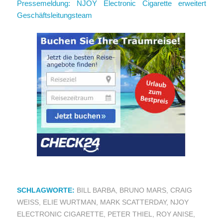
Pressemeldung: NJOY Electronic Cigarette erweitert
Geschäftsleitungsteam
SCHLAGWORTE:
BILL BARBA
,
BRUNO MARS
,
CRAIG
WEISS
,
ELIE WURTMAN
,
MARK SCATTERDAY
,
NJOY
ELECTRONIC CIGARETTE
,
PETER THIEL
,
ROY ANISE
,