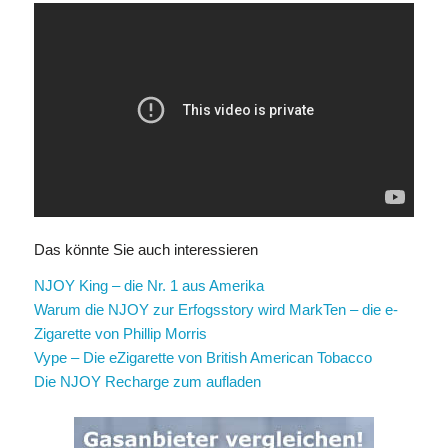
Das könnte Sie auch interessieren
NJOY King – die Nr. 1 aus Amerika
Warum die NJOY zur Erfogsstory wird
MarkTen – die e-
Zigarette von Phillip Morris
Vype – Die eZigarette von British American Tobacco
Die NJOY Recharge zum aufladen