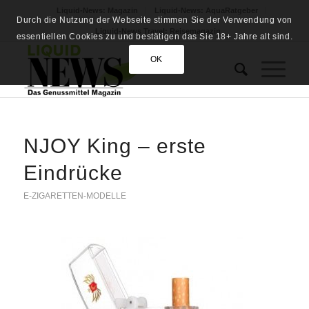
Liquid-News: Magazin
Liquid-News: AquaRatgeber
Durch die Nutzung der Webseite stimmen Sie der Verwendung von
Liquid-News Travel: Reisemagazin
essentiellen Cookies zu und bestätigen das Sie 18+ Jahre alt sind.
OK
NJOY King – erste
Eindrücke
E-ZIGARETTEN-MODELLE