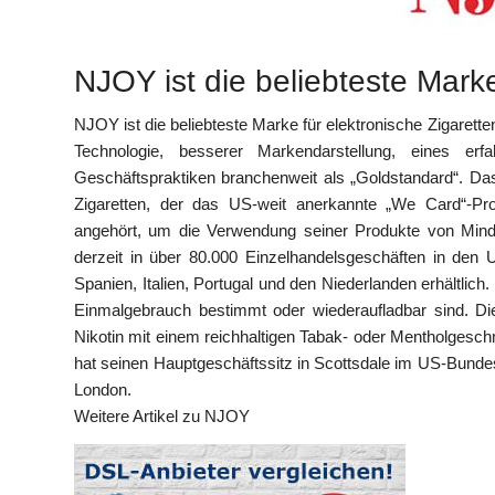
NJOY ist die beliebteste Marke
NJOY ist die beliebteste Marke für elektronische Zigarette
Technologie, besserer Markendarstellung, eines erf
Geschäftspraktiken branchenweit als „Goldstandard“. Das
Zigaretten, der das US-weit anerkannte „We Card“-P
angehört, um die Verwendung seiner Produkte von Mind
derzeit in über 80.000 Einzelhandelsgeschäften in den 
Spanien, Italien, Portugal und den Niederlanden erhältlich
Einmalgebrauch bestimmt oder wiederaufladbar sind. D
Nikotin mit einem reichhaltigen Tabak- oder Mentholgesc
hat seinen Hauptgeschäftssitz in Scottsdale im US-Bunde
London.
Weitere Artikel zu NJOY