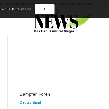
in
Liquid-News: AquaRatgeber
Liquid-News Travel: Reisemagazin
ie 18+ Jahre alt sind.
OK
Dampfer Foren
Deutschland