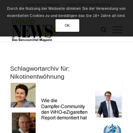
Liquid-News: Magazin
Liquid-News: AquaRatgeber
Durch die Nutzung der Webseite stimmen Sie der Verwendung von
Liquid-News Travel: Reisemagazin
essentiellen Cookies zu und bestätigen das Sie 18+ Jahre alt sind.
OK
Schlagwortarchiv für:
Nikotinentwöhnung