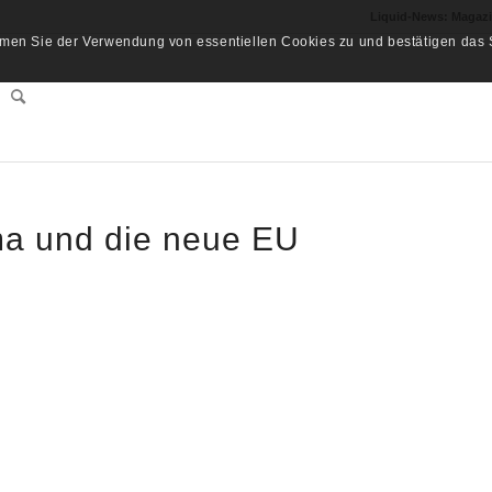
Liquid-News: Magaz
men Sie der Verwendung von essentiellen Cookies zu und bestätigen das S
ma und die neue EU