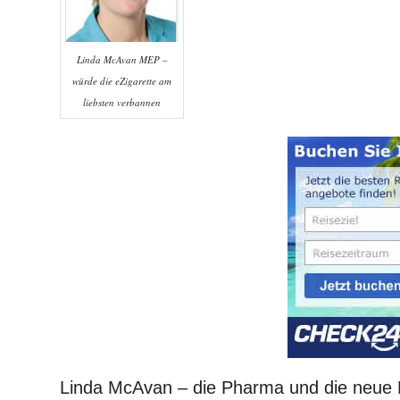
Linda McAvan MEP –
würde die eZigarette am
liebsten verbannen
Linda McAvan – die Pharma und die neue E