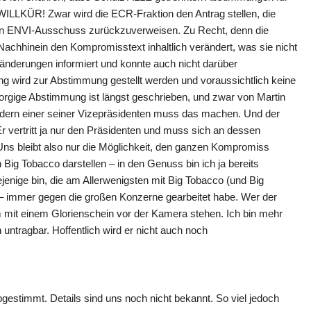
LKÜR! Zwar wird die ECR-Fraktion den Antrag stellen, die
n ENVI-Ausschuss zurückzuverweisen. Zu Recht, denn die
Nachhinein den Kompromisstext inhaltlich verändert, was sie nicht
ränderungen informiert und konnte auch nicht darüber
g wird zur Abstimmung gestellt werden und voraussichtlich keine
gige Abstimmung ist längst geschrieben, und zwar von Martin
ondern einer seiner Vizepräsidenten muss das machen. Und der
r vertritt ja nur den Präsidenten und muss sich an dessen
Uns bleibt also nur die Möglichkeit, den ganzen Kompromiss
ig Tobacco darstellen – in den Genuss bin ich ja bereits
jenige bin, die am Allerwenigsten mit Big Tobacco (und Big
 – immer gegen die großen Konzerne gearbeitet habe. Wer der
 mit einem Glorienschein vor der Kamera stehen. Ich bin mehr
h untragbar. Hoffentlich wird er nicht auch noch
gestimmt. Details sind uns noch nicht bekannt. So viel jedoch