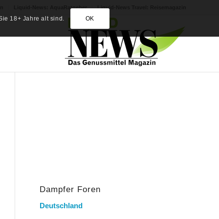
in
Liquid-News: AquaRatgeber
Liquid-News Travel: Reisemagazin
ie 18+ Jahre alt sind.
OK
Dampfer Foren
Deutschland