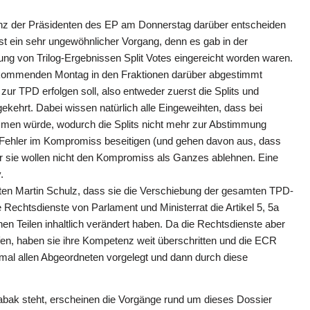
enz der Präsidenten des EP am Donnerstag darüber entscheiden
ist ein sehr ungewöhnlicher Vorgang, denn es gab in der
ng von Trilog-Ergebnissen Split Votes eingereicht worden waren.
 kommenden Montag in den Fraktionen darüber abgestimmt
ur TPD erfolgen soll, also entweder zuerst die Splits und
kehrt. Dabei wissen natürlich alle Eingeweihten, dass bei
men würde, wodurch die Splits nicht mehr zur Abstimmung
e Fehler im Kompromiss beseitigen (und gehen davon aus, dass
r sie wollen nicht den Kompromiss als Ganzes ablehnen. Eine
.
ten Martin Schulz, dass sie die Verschiebung der gesamten TPD-
 Rechtsdienste von Parlament und Ministerrat die Artikel 5, 5a
hen Teilen inhaltlich verändert haben. Da die Rechtsdienste aber
fen, haben sie ihre Kompetenz weit überschritten und die ECR
inmal allen Abgeordneten vorgelegt und dann durch diese
abak steht, erscheinen die Vorgänge rund um dieses Dossier