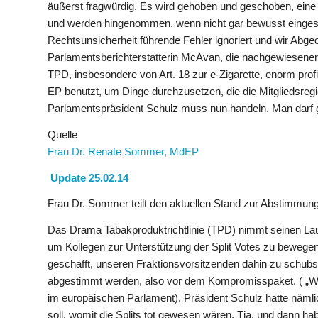
äußerst fragwürdig. Es wird gehoben und geschoben, eine
und werden hingenommen, wenn nicht gar bewusst eingesetz
Rechtsunsicherheit führende Fehler ignoriert und wir Abge
Parlamentsberichterstatterin McAvan, die nachgewiesene
TPD, insbesondere von Art. 18 zur e-Zigarette, enorm pro
EP benutzt, um Dinge durchzusetzen, die die Mitgliedsreg
Parlamentspräsident Schulz muss nun handeln. Man darf ge
Quelle
Frau Dr. Renate Sommer, MdEP
Update 25.02.14
Frau Dr. Sommer teilt den aktuellen Stand zur Abstimmung
Das Drama Tabakproduktrichtlinie (TPD) nimmt seinen Lauf.
um Kollegen zur Unterstützung der Split Votes zu bewegen.
geschafft, unseren Fraktionsvorsitzenden dahin zu schubse
abgestimmt werden, also vor dem Kompromisspaket. ( „
im europäischen Parlament). Präsident Schulz hatte näm
soll, womit die Splits tot gewesen wären. Tja, und dann 