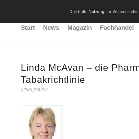
Durch die Nutzung der Webseite stim
Start
News
Magazin
Fachhandel
Linda McAvan – die Phar
Tabakrichtlinie
NEWS
,
POLITIK