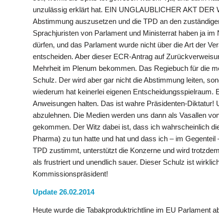
unzulässig erklärt hat. EIN UNGLAUBLICHER AKT DER WIL
Abstimmung auszusetzen und die TPD an den zuständige
Sprachjuristen von Parlament und Ministerrat haben ja im 
dürfen, und das Parlament wurde nicht über die Art der Ve
entscheiden. Aber dieser ECR-Antrag auf Zurückverweisun
Mehrheit im Plenum bekommen. Das Regiebuch für die mor
Schulz. Der wird aber gar nicht die Abstimmung leiten, s
wiederum hat keinerlei eigenen Entscheidungsspielraum. E
Anweisungen halten. Das ist wahre Präsidenten-Diktatur! 
abzulehnen. Die Medien werden uns dann als Vasallen von B
gekommen. Der Witz dabei ist, dass ich wahrscheinlich die
Pharma) zu tun hatte und hat und dass ich – im Gegenteil
TPD zustimmt, unterstützt die Konzerne und wird trotzdem
als frustriert und unendlich sauer. Dieser Schulz ist wirklic
Kommissionspräsident!
Update 26.02.2014
Heute wurde die Tabakproduktrichtline im EU Parlament ab