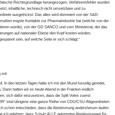
 falsche Rechtsgrundlage herangezogen, Verfahrensfehler wurden
t, inhaltliche, technisch nicht umsetzbare und zu
ordnete ausgetrickst. Das alles wird dominiert von der S&D-
rmaßen engste Kontakte zur Pharmaindustrie hat (welche von der
fitieren würde), von der GD SANCO und vom Ministerrat, der das
ierungen auf nationaler Ebene den Kopf kosten würden.
spannt sein, auf welche Seite er sich schlägt.“
 mit
 In den letzten Tagen hatte ich mir den Mund fusselig geredet,
 Dann hatten wir es heute Abend in der Fraktion endlich
n, sich dafür einzusetzen, dass die Split Votes zuerst
WIR“ sind übrigens eine ganze Reihe von CDU/CSU-Abgeordneten
lich schon entschieden, dass die Abstimmung andersherum laufen
habe ich erfahren, dass Schulz ALLE getrennten Abstimmungen für