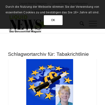
Liquid-News: Magazin
Liquid-News: AquaRatgeber
Durch die Nutzung der Webseite stimmen Sie der Verwendung von
Liquid-News Travel: Reisemagazin
essentiellen Cookies zu und bestätigen das Sie 18+ Jahre alt sind.
OK
Schlagwortarchiv für:
Tabakrichtlinie