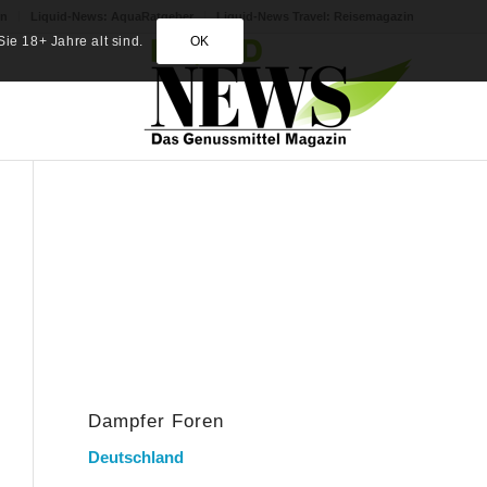
in
Liquid-News: AquaRatgeber
Liquid-News Travel: Reisemagazin
ie 18+ Jahre alt sind.
OK
Dampfer Foren
Deutschland