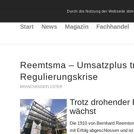
Durch die Nutzung der Webseite stim
Start
News
Magazin
Fachhandel
Reemtsma – Umsatzplus tr
Regulierungskrise
BRANCHENGEFLÜSTER
Trotz drohender
wächst
Die 1910 von Bernhard Reemtsm
mit Erfolg abgeschlossen und is