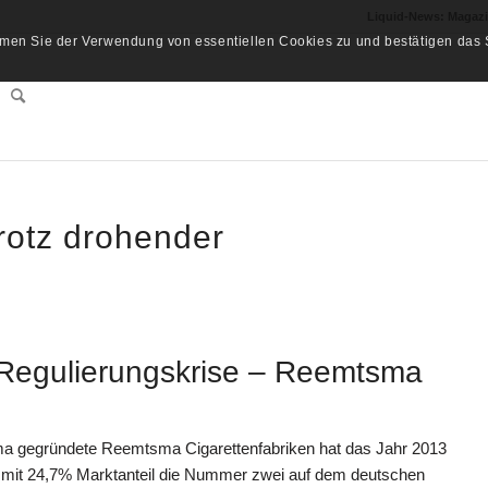
Liquid-News: Magaz
men Sie der Verwendung von essentiellen Cookies zu und bestätigen das S
otz drohender
 Regulierungskrise – Reemtsma
a gegründete Reemtsma Cigarettenfabriken hat das Jahr 2013
t mit 24,7% Marktanteil die Nummer zwei auf dem deutschen