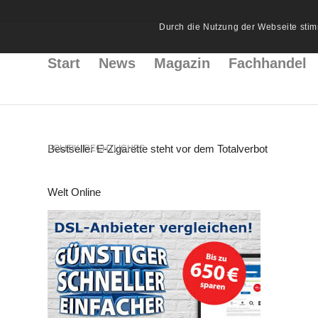
Durch die Nutzung der Webseite stim
Start
News
Magazin
Fachhandel
Bestseller E-Zigarette steht vor dem Totalverbot
POLITIK
,
RECHTLICHES
Welt Online