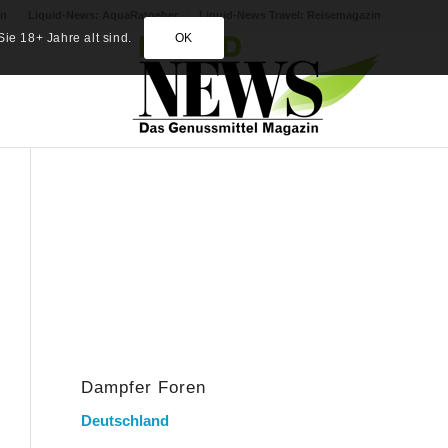
in
Liquid-News: AquaRatgeber
Liquid-News Travel: Reisemagazin
ie 18+ Jahre alt sind.
OK
Dampfer Foren
Deutschland