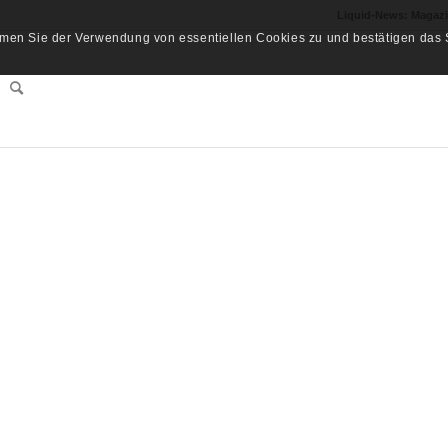
Liquid-News: Magaz
men Sie der Verwendung von essentiellen Cookies zu und bestätigen das S