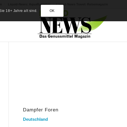
in
Liquid-News: AquaRatgeber
Liquid-News Travel: Reisemagazin
ie 18+ Jahre alt sind.
OK
Dampfer Foren
Deutschland