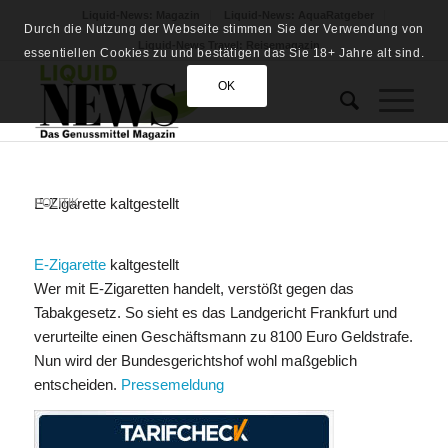
Liquid-News: Magazin
Liquid-News: AquaRatgeber
Durch die Nutzung der Webseite stimmen Sie der Verwendung von
Liquid-News Travel: Reisemagazin
essentiellen Cookies zu und bestätigen das Sie 18+ Jahre alt sind.
OK
E-Zigarette kaltgestellt
POLITIK
E-Zigarette
kaltgestellt
Wer mit E-Zigaretten handelt, verstößt gegen das
Tabakgesetz. So sieht es das Landgericht Frankfurt und
verurteilte einen Geschäftsmann zu 8100 Euro Geldstrafe.
Nun wird der Bundesgerichtshof wohl maßgeblich
entscheiden.
Pressemeldung