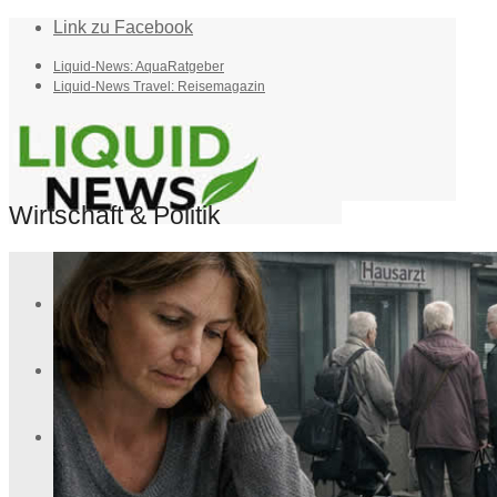
Link zu Facebook
Liquid-News: AquaRatgeber
Liquid-News Travel: Reisemagazin
Wirtschaft & Politik
Home
Suche
Menü
Menü