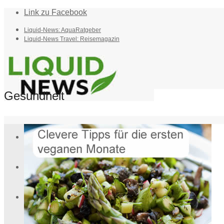
Link zu Facebook
Liquid-News: AquaRatgeber
Liquid-News Travel: Reisemagazin
Gesundheit
Home
Suche
Menü
Menü