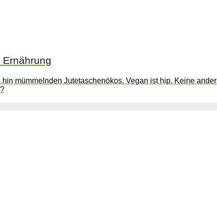
e Ernährung
h hin mümmelnden Jutetaschenökos. Vegan ist hip. Keine ander
h?