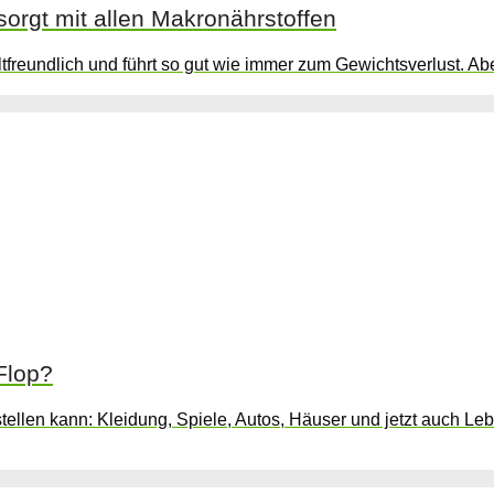
rgt mit allen Makronährstoffen
eltfreundlich und führt so gut wie immer zum Gewichtsverlust. A
Flop?
llen kann: Kleidung, Spiele, Autos, Häuser und jetzt auch Leben